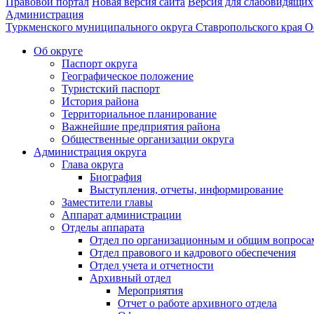
Правовой портал
Новая версия сайта
Версия для слабовидящих
Администрация
Туркменского муниципального округа Ставропольского края
О
Об округе
Паспорт округа
Географическое положение
Туристский паспорт
История района
Территориальное планирование
Важнейшие предприятия района
Общественные организации округа
Администрация округа
Глава округа
Биография
Выступления, отчеты, информирование
Заместители главы
Аппарат администрации
Отделы аппарата
Отдел по организационным и общим вопроса
Отдел правового и кадрового обеспечения
Отдел учета и отчетности
Архивный отдел
Мероприятия
Отчет о работе архивного отдела