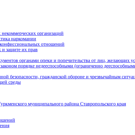
 некоммерческих организаций
ктика наркомании
оконфиссиональных отношений
 и защите их прав
ументов органами опеки и попечительства от лиц, желающих ус
законом порядке недееспособными (ограниченно дееспособным
нной безопасности, гражданской оборонe и чрезвычайным ситуа
ющей среды
уркменского муниципального района Ставропольского края
ношений
ления