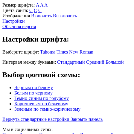
Размер шрифта:
A
A
A
Цвета сайта:
С
С
С
Изображения
Включить
Выключить
Настройки
Обычная версия
Настройки шрифта:
Выберите шрифт:
Tahoma
Times New Roman
Интервал между буквами:
Стандартный
Средний
Большой
Выбор цветовой схемы:
Черным по белому
Белым по черному
Темно-синим по голубому
Коричневым по бежевому
Зеленым по темно-коричневому
Вернуть стандартные настройки
Закрыть панель
Мы в социальных сетях: