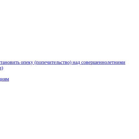
тановить опеку (попечительство) над совершеннолетними
и)
циям