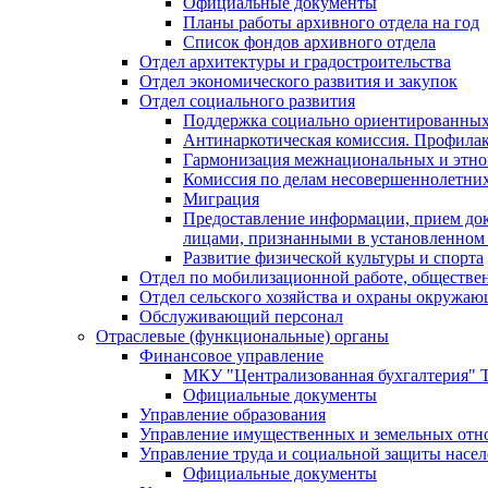
Официальные документы
Планы работы архивного отдела на год
Список фондов архивного отдела
Отдел архитектуры и градостроительства
Отдел экономического развития и закупок
Отдел социального развития
Поддержка социально ориентированных
Антинаркотическая комиссия. Профила
Гармонизация межнациональных и этн
Комиссия по делам несовершеннолетних
Миграция
Предоставление информации, прием док
лицами, признанными в установленном 
Развитие физической культуры и спорта
Отдел по мобилизационной работе, обществе
Отдел сельского хозяйства и охраны окружа
Обслуживающий персонал
Отраслевые (функциональные) органы
Финансовое управление
МКУ "Централизованная бухгалтерия" Т
Официальные документы
Управление образования
Управление имущественных и земельных от
Управление труда и социальной защиты насе
Официальные документы