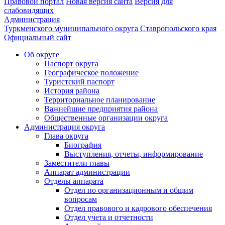
Правовой портал
Новая версия сайта
Версия для
слабовидящих
Администрация
Туркменского муниципального округа Ставропольского края
Официальный сайт
Об округе
Паспорт округа
Географическое положение
Туристский паспорт
История района
Территориальное планирование
Важнейшие предприятия района
Общественные организации округа
Администрация округа
Глава округа
Биография
Выступления, отчеты, информирование
Заместители главы
Аппарат администрации
Отделы аппарата
Отдел по организационным и общим
вопросам
Отдел правового и кадрового обеспечения
Отдел учета и отчетности