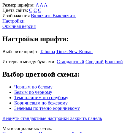
Размер шрифта:
A
A
A
Цвета сайта:
С
С
С
Изображения
Включить
Выключить
Настройки
Обычная версия
Настройки шрифта:
Выберите шрифт:
Tahoma
Times New Roman
Интервал между буквами:
Стандартный
Средний
Большой
Выбор цветовой схемы:
Черным по белому
Белым по черному
Темно-синим по голубому
Коричневым по бежевому
Зеленым по темно-коричневому
Вернуть стандартные настройки
Закрыть панель
Мы в социальных сетях: