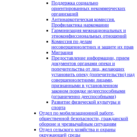
Поддержка социально
ориентированных некоммерческих
организаций
Антинаркотическая комиссия.
Профилактика наркомании
Гармонизация межнациональных и
этноконфиссиональных отношений
Комиссия по делам
несовершеннолетних и защите их прав
Миграция
Предоставление информации, прием
документов органами опеки и
попечительства от лиц, желающих
установить опеку (попечительство) над
совершеннолетними лицами,
признанными в установленном
законом порядке недееспособными
(ограниченно дееспособными)
Развитие физической культуры и
спорта
Отдел по мобилизационной работе,
общественной безопасности, гражданской
оборонe и чрезвычайным ситуациям
Отдел сельского хозяйства и охраны
окружающей среды