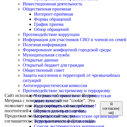
Инвестиционная деятельность
Общественная приемная
Интернет-приёмная
Формы обращений
График приема
Обзор обращений
Противодействие коррупции
Информация для участников СВО и членов их семей
Полезная информация
Формирование комфортной городской среды
Муниципальная служба
Открытые данные
Открытый бюджет для граждан
Общественный совет
Защита населения и территорий от чрезвычайных
ситуаций
Антитеррористическая комиссия
Противодействие экстремизму и терроризму
Сайт использует сервис веб-аналитики Яндекс
Что такое экстремизм и экстремистская
Метрика с помощью технологии "cookie". Это
деятельность?
Я
позволяет нам анализировать взаимодействие
Куда сообщить об экстремизме?
согласен(-
посетителей с сайтом и делать его лучше.
Нормативно-правовая база
на)
Продолжая пользоваться сайтом, вы
Запрещенные экстремистские организации
соглашаетесь с использованием файлов cookie.
Террористические организации
Список экстремистских материалов