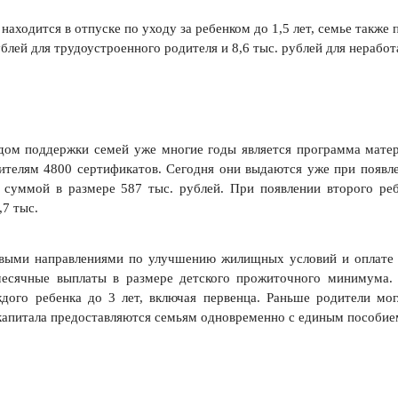
находится в отпуске по уходу за ребенком до 1,5 лет, семье также 
ублей для трудоустроенного родителя и 8,6 тыс. рублей для нераб
ом поддержки семей уже многие годы является программа матери
телям 4800 сертификатов. Сегодня они выдаются уже при появле
 суммой в размере 587 тыс. рублей. При появлении второго р
,7 тыс.
выми направлениями по улучшению жилищных условий и оплате о
месячные выплаты в размере детского прожиточного минимума. 
дого ребенка до 3 лет, включая первенца. Раньше родители мог
капитала предоставляются семьям одновременно с единым пособием,