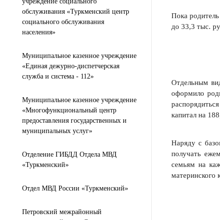
учреждение социального
обслуживания «Туркменский центр
Пока родитель 
социального обслуживания
до 33,3 тыс. р
населения»
Муниципальное казенное учреждение
«Единая дежурно-диспетчерская
служба и система - 112»
Отдельным вид
оформило роди
Муниципальное казенное учреждение
распорядиться
«Многофункциональный центр
капитал на 188
предоставления государственных и
муниципальных услуг»
Наряду с базо
получать еже
Отделение ГИБДД Отдела МВД
семьям на каж
«Туркменский»
материнского 
Отдел МВД России «Туркменский»
Петровский межрайонный