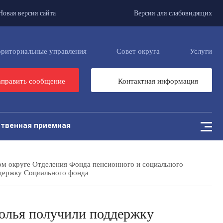
Новая версия сайта
Версия для слабовидящих
рриториальные управления
Совет округа
Услуги
править сообщение
Контактная информация
твенная приемная
ом округе Отделения Фонда пенсионного и социального
ддержку Социального фонда
полья получили поддержку