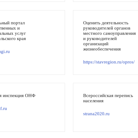
ьный портал
Оценить деятельность
твенных и
руководителей органов
льных услуг
местного самоуправления
льского края
и руководителей
организаций
жизнеобеспечения
gi.ru
https://stavregion.ru/opros/
я инспекция ОНФ
Всероссийская перепись
населения
f.ru
strana2020.ru