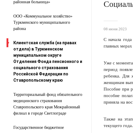
Социаль
районная больница»
ООО «Коммунальное хозяйство»
Туркменского муниципального
района
08 июня 2023
С начала года
Клиентская служба (на правах
главных мерах
отдела) в Туркменском
муниципальном округе
Отделения Фонда пенсионного и
Уже с момента
социального страхования
период появле
Российской Федерации по
ребенка. Для 
Ставропольскому краю
женщинам выпл
Пособие при р
Территориальный фонд обязательного
пособие полаг
медицинского страхования
приняла на вос
Ставропольского края Межрайонный
филиал в городе Светлограде
Также на эта
текущего года
Государственное бюджетное