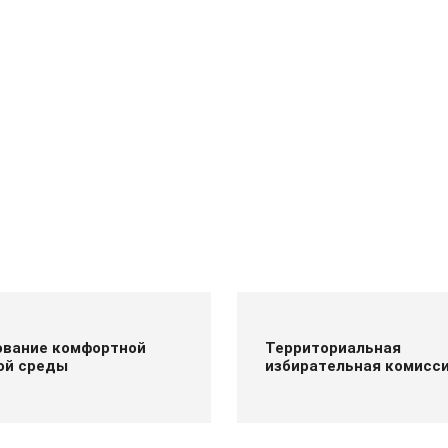
вание комфортной
Территориальная
ой среды
избирательная комисс