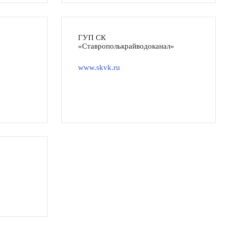
ГУП СК
«Ставрополькрайводоканал»
www.skvk.ru