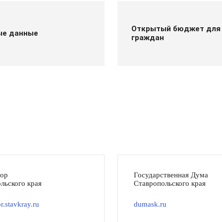
Открытый бюджет для
ые данные
граждан
тор
Государственная Дума
льского края
Ставропольского края
r.stavkray.ru
dumask.ru