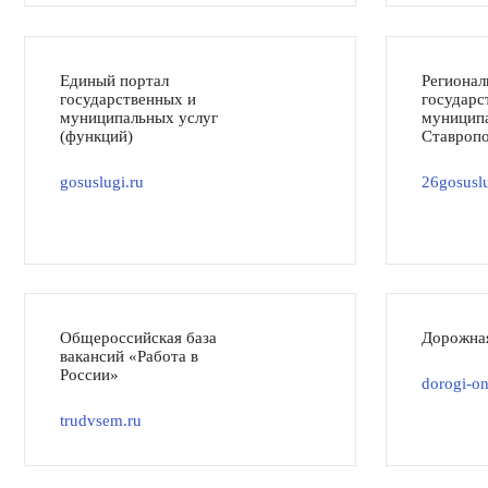
Единый портал
Регионал
государственных и
государс
муниципальных услуг
муниципа
(функций)
Ставропо
gosuslugi.ru
26gosuslu
Общероссийская база
Дорожна
вакансий «Работа в
России»
dorogi-on
trudvsem.ru