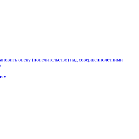
ановить опеку (попечительство) над совершеннолетними
)
иям