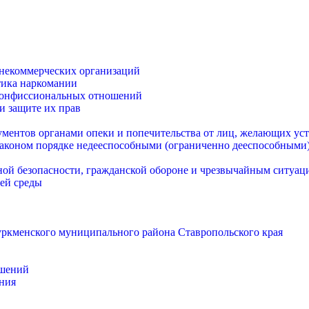
некоммерческих организаций
тика наркомании
конфиссиональных отношений
и защите их прав
ментов органами опеки и попечительства от лиц, желающих уст
аконом порядке недееспособными (ограниченно дееспособными
ной безопасности, гражданской оборонe и чрезвычайным ситуац
ей среды
ркменского муниципального района Ставропольского края
ошений
ения