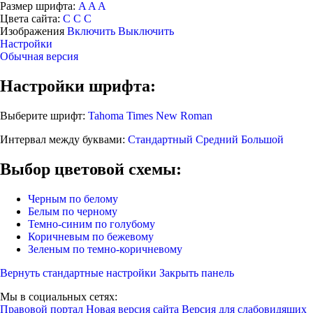
Размер шрифта:
A
A
A
Цвета сайта:
С
С
С
Изображения
Включить
Выключить
Настройки
Обычная версия
Настройки шрифта:
Выберите шрифт:
Tahoma
Times New Roman
Интервал между буквами:
Стандартный
Средний
Большой
Выбор цветовой схемы:
Черным по белому
Белым по черному
Темно-синим по голубому
Коричневым по бежевому
Зеленым по темно-коричневому
Вернуть стандартные настройки
Закрыть панель
Мы в социальных сетях:
Правовой портал
Новая версия сайта
Версия для слабовидящих