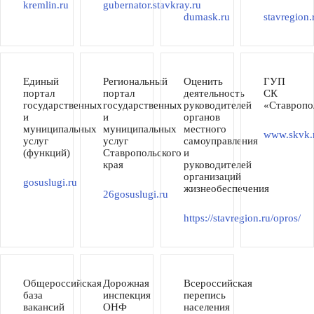
kremlin.ru
gubernator.stavkray.ru
dumask.ru
stavregion.
Единый
Региональный
Оценить
ГУП
портал
портал
деятельность
СК
государственных
государственных
руководителей
«Ставропо
и
и
органов
муниципальных
муниципальных
местного
www.skvk.
услуг
услуг
самоуправления
(функций)
Ставропольского
и
края
руководителей
организаций
gosuslugi.ru
жизнеобеспечения
26gosuslugi.ru
https://stavregion.ru/opros/
Общероссийская
Дорожная
Всероссийская
база
инспекция
перепись
вакансий
ОНФ
населения