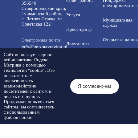
Совет района
Поддержка
356540,
предприниматель
Ставропольский край,
Туркменский район,
Услуги
с. Летняя Ставка, ул.
Мунициальная
Советская 122
служба
Пресс-центр
Открытые данны
Электронная почта
Документы
info@tmo.stavregion.ru
Открытый бюдже
Сайт использует сервис
Инвестиционная
для граждан
веб-аналитики Яндекс
Телефон доверия:
деятельность
Метрика с помощью
8(86565)2-05-01
технологии "cookie". Это
Общественный с
позволяет нам
Контакты
анализировать
Я согласен(-на)
взаимодействие
© 2026 Администрация Туркменского
посетителей с сайтом и
Мы в социальных
муниципального округа
Разработка
делать его лучше.
сетях:
Ставропольского края
Политика
сайта
-
Продолжая пользоваться
При использовании материалов
конфиденциальности
Артекс
сайтом, вы соглашаетесь
необходимо указывать источник
с использованием
публикации
файлов cookie.