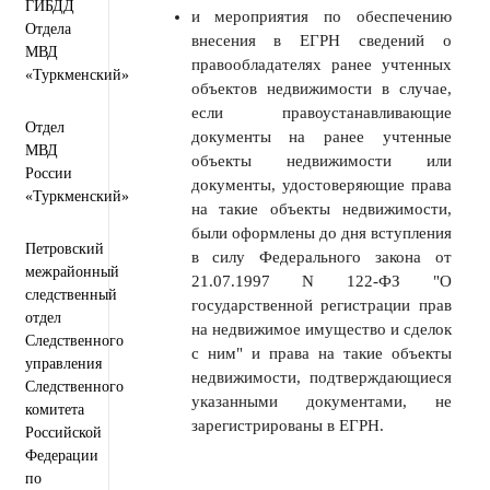
ГИБДД
и мероприятия по обеспечению
Отдела
внесения в ЕГРН сведений о
МВД
правообладателях ранее учтенных
«Туркменский»
объектов недвижимости в случае,
если правоустанавливающие
Отдел
документы на ранее учтенные
МВД
объекты недвижимости или
России
документы, удостоверяющие права
«Туркменский»
на такие объекты недвижимости,
были оформлены до дня вступления
Петровский
в силу Федерального закона от
межрайонный
21.07.1997 N 122-ФЗ "О
следственный
государственной регистрации прав
отдел
на недвижимое имущество и сделок
Следственного
с ним" и права на такие объекты
управления
недвижимости, подтверждающиеся
Следственного
указанными документами, не
комитета
зарегистрированы в ЕГРН.
Российской
Федерации
по