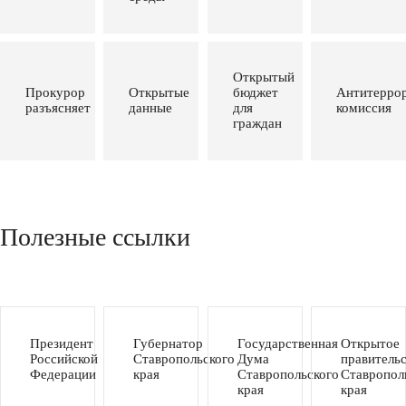
Открытый
Прокурор
Открытые
бюджет
Антитеррор
разъясняет
данные
для
комиссия
граждан
Полезные ссылки
Президент
Губернатор
Государственная
Открытое
Российской
Ставропольского
Дума
правитель
Федерации
края
Ставропольского
Ставропол
края
края