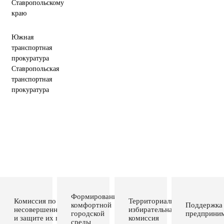
Ставропольскому
краю
Южная
транспортная
прокуратура
Ставропольская
транспортная
прокуратура
Формирование
Комиссия по делам
Территориальная
комфортной
Поддержка
несовершеннолетних
избирательная
городской
предприним
и защите их прав
комиссия
среды