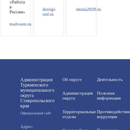
«Работа
в
dorogi-
strana2020.ru
России»
onf.ru
trudvsem.ru
Администрация
Об округе
Деятельность
Туркменского
муниципального
Администрация
Полезная
округа
округа
информация
Ставропольского
края
Территориальные
Противодействи
Официальный сайт
отделы
коррупции
Адрес: