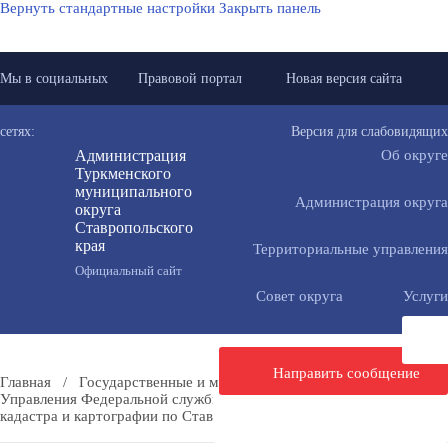
Вернуть стандартные настройки
Закрыть панель
Мы в социальных
Правовой портал
Новая версия сайта
сетях:
Версия для слабовидящих
Администрация
Об округе
Туркменского
муниципального
Администрация округа
округа
Ставропольского
края
Территориальные управления
Официальный сайт
Совет округа
Услуги
Направить сообщение
Главная
/
Государственные и муниципальные учреждения
/
Управления Федеральной службы государственной регистрации,
кадастра и картографии по Ставропольскому краю
/
Пресс-Релиз