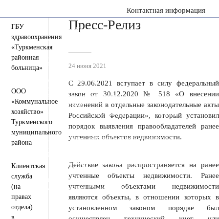
Контактная информация
Пресс-Релиз
ГБУ
Пресс-центр
Деятельность
Документы
здравоохранения
Инвестиционная деятельность
Общественная приемная
«Туркменская
Противодействие коррупции
районная
Информация для участников СВО и членов их семей
24 июня 2021
больница»
Полезная информация
Формирование комфортной городской среды
С 29.06.2021 вступает в силу федеральный
Муниципальная служба
Открытые данные
ООО
закон от 30.12.2020 № 518 «О внесении
Открытый бюджет для граждан
«Коммунальное
Общественный совет
изменений в отдельные законодательные акты
хозяйство»
Защита населения и территорий от чрезвычайных
Российской Федерации», который установил
ситуаций
Туркменского
порядок выявления правообладателей ранее
Антитеррористическая комиссия
муниципального
учтенных объектов недвижимости.
Противодействие экстремизму и терроризму
района
Вестник ТМО
Всероссийская перепись населения 2021
Государственные и муниципальные учреждения
Действие закона распространяется на ранее
Клиентская
Перечень пространственных сведений
учтенные объекты недвижимости. Ранее
служба
Персональные данные
учтенными объектами недвижимости
(на
Региональный проект "Защитники"
правах
являются объекты, в отношении которых в
отдела)
установленном законом порядке был
в
осуществлен технический учет или