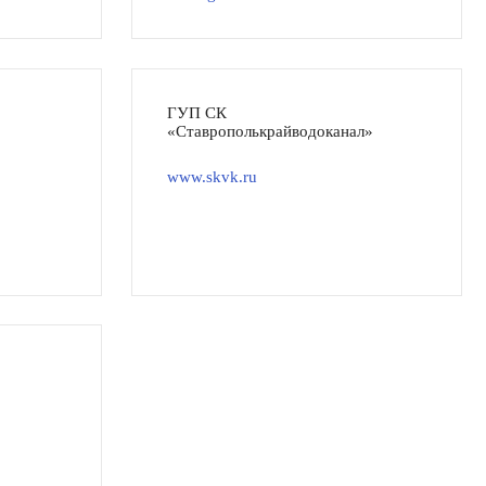
ГУП СК
«Ставрополькрайводоканал»
www.skvk.ru