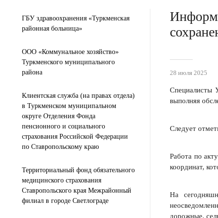
Информи
ГБУ здравоохранения «Туркменская
сохране
районная больница»
ООО «Коммунальное хозяйство»
Туркменского муниципального
района
28 июля 2025
Специалисты У
Клиентская служба (на правах отдела)
выполняя обсл
в Туркменском муниципальном
округе Отделения Фонда
пенсионного и социального
Следует отмети
страхования Российской Федерации
по Ставропольскому краю
Работа по акт
координат, ко
Территориальный фонд обязательного
медицинского страхования
Ставропольского края Межрайонный
На сегодняшн
филиал в городе Светлограде
неосведомленн
дорожные, сел