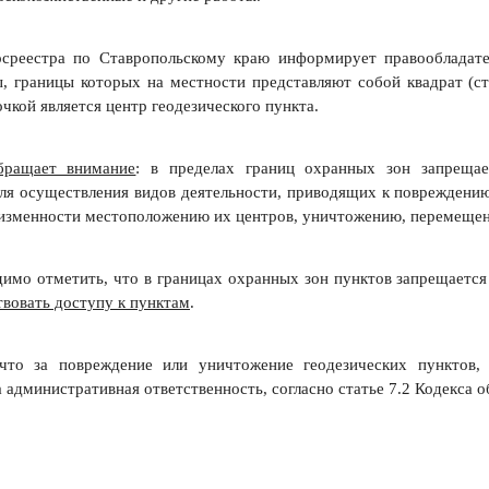
осреестра по Ставропольскому краю информирует правообладате
, границы которых на местности представляют собой квадрат (ст
чкой является центр геодезического пункта.
бращает внимание
: в пределах границ охранных зон запрещае
ля осуществления видов деятельности, приводящих к повреждени
зменности местоположению их центров, уничтожению, перемещени
димо отметить, что в границах охранных зон пунктов запрещается
твовать доступу к пунктам
.
что за повреждение или уничтожение геодезических пунктов,
 административная ответственность, согласно статье 7.2 Кодекса