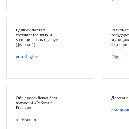
Единый портал
Регионал
государственных и
государс
муниципальных услуг
муниципа
(функций)
Ставропо
gosuslugi.ru
26gosuslu
Общероссийская база
Дорожна
вакансий «Работа в
России»
dorogi-on
trudvsem.ru