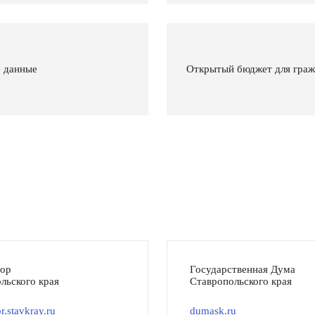
 данные
Открытый бюджет для гра
тор
Государственная Дума
льского края
Ставропольского края
r.stavkray.ru
dumask.ru