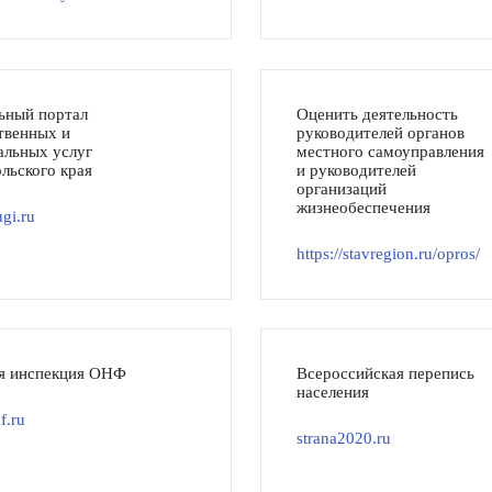
ьный портал
Оценить деятельность
твенных и
руководителей органов
льных услуг
местного самоуправления
льского края
и руководителей
организаций
жизнеобеспечения
gi.ru
https://stavregion.ru/opros/
я инспекция ОНФ
Всероссийская перепись
населения
f.ru
strana2020.ru