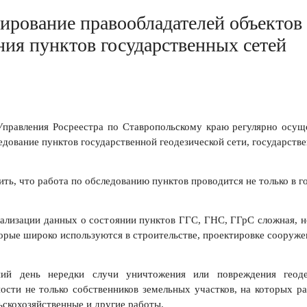
рование правообладателей объектов
ния пунктов государственных сетей
правления Росреестра по Ставропольскому краю регулярно осуще
едование пунктов государственной геодезической сети, государстве
ть, что работа по обследованию пунктов проводится не только в г
уализации данных о состоянии пунктов ГГС, ГНС, ГГрС сложная, но
торые широко используются в строительстве, проектировке сооруж
ий день нередки случи уничтожения или повреждения геодез
ости не только собственников земельных участков, на которых р
ьскохозяйственные и другие работы.