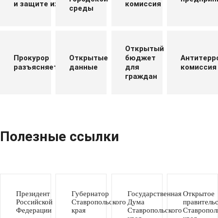
и защите их прав
комиссия
среды
Открытый
Прокурор
Открытые
бюджет
Антитерр
разъясняет
данные
для
комиссия
граждан
Полезные ссылки
Президент
Губернатор
Государственная
Открытое
Российской
Ставропольского
Дума
правитель
Федерации
края
Ставропольского
Ставропол