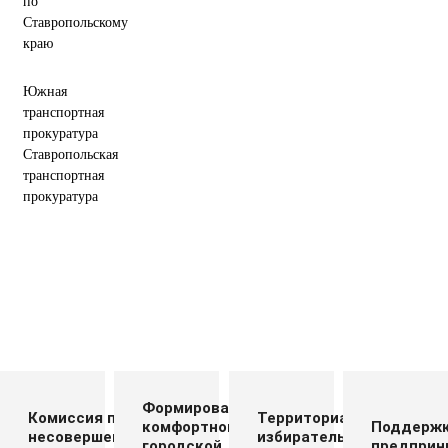
по
Ставропольскому
краю
Южная
транспортная
прокуратура
Ставропольская
транспортная
прокуратура
Формирование
Комиссия по делам
Территориальная
комфортной
Поддерж
несовершеннолетних
избирательная
городской
предприн