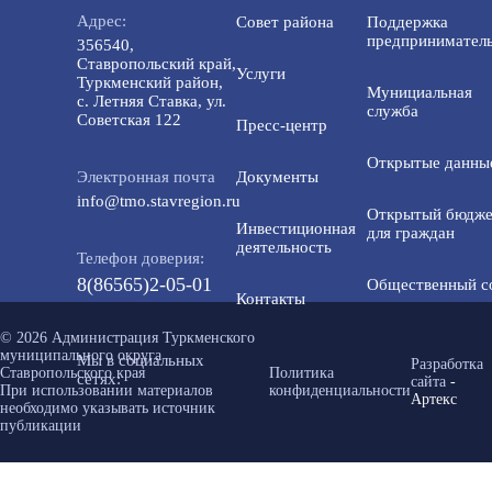
Адрес:
Совет района
Поддержка
предприниматель
356540,
Ставропольский край,
Услуги
Туркменский район,
Мунициальная
с. Летняя Ставка, ул.
служба
Советская 122
Пресс-центр
Открытые данны
Электронная почта
Документы
info@tmo.stavregion.ru
Открытый бюдже
Инвестиционная
для граждан
деятельность
Телефон доверия:
8(86565)2-05-01
Общественный с
Контакты
© 2026 Администрация Туркменского
муниципального округа
Мы в социальных
Разработка
Ставропольского края
Политика
сетях:
сайта
-
При использовании материалов
конфиденциальности
Артекс
необходимо указывать источник
публикации