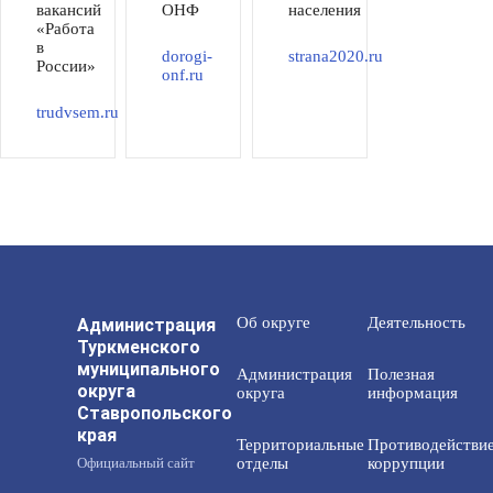
вакансий
ОНФ
населения
«Работа
в
dorogi-
strana2020.ru
России»
onf.ru
trudvsem.ru
Администрация
Об округе
Деятельность
Туркменского
муниципального
Администрация
Полезная
округа
округа
информация
Ставропольского
края
Территориальные
Противодействи
Официальный сайт
отделы
коррупции