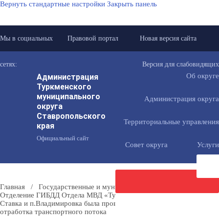
Вернуть стандартные настройки
Закрыть панель
Мы в социальных
Правовой портал
Новая версия сайта
сетях:
Версия для слабовидящих
Администрация
Об округе
Туркменского
муниципального
Администрация округа
округа
Ставропольского
Территориальные управления
края
Официальный сайт
Совет округа
Услуги
Главная
/
Государственные и муниципальные учреждения
/
Отделение ГИБДД Отдела МВД «Туркменский»
/
В с.Летняя
Ставка и п.Владимировка была проведена массированная
Направить
отработка транспортного потока