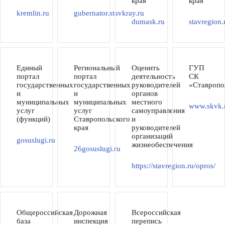
края
края
kremlin.ru
gubernator.stavkray.ru
dumask.ru
stavregion.
Единый
Региональный
Оценить
ГУП
портал
портал
деятельность
СК
государственных
государственных
руководителей
«Ставропо
и
и
органов
муниципальных
муниципальных
местного
www.skvk.
услуг
услуг
самоуправления
(функций)
Ставропольского
и
края
руководителей
организаций
gosuslugi.ru
жизнеобеспечения
26gosuslugi.ru
https://stavregion.ru/opros/
Общероссийская
Дорожная
Всероссийская
база
инспекция
перепись