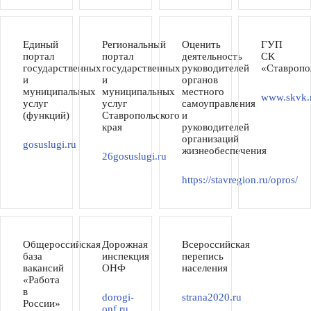
Единый
Региональный
Оценить
ГУП
портал
портал
деятельность
СК
государственных
государственных
руководителей
«Ставропо
и
и
органов
муниципальных
муниципальных
местного
www.skvk.
услуг
услуг
самоуправления
(функций)
Ставропольского
и
края
руководителей
организаций
gosuslugi.ru
жизнеобеспечения
26gosuslugi.ru
https://stavregion.ru/opros/
Общероссийская
Дорожная
Всероссийская
база
инспекция
перепись
вакансий
ОНФ
населения
«Работа
в
dorogi-
strana2020.ru
России»
onf.ru