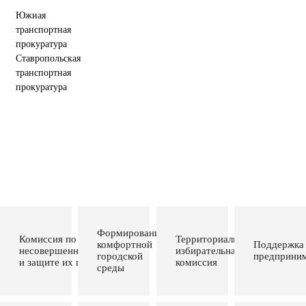
Южная
транспортная
прокуратура
Ставропольская
транспортная
прокуратура
Формирование
Комиссия по делам
Территориальная
комфортной
Поддержка
несовершеннолетних
избирательная
городской
предприним
и защите их прав
комиссия
среды