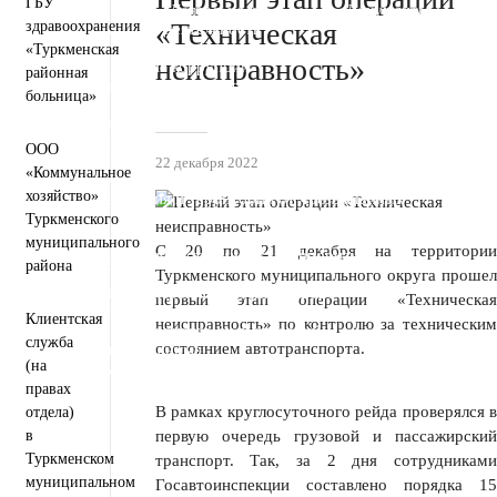
ГБУ
Пресс-центр
Деятельность
Документы
«Техническая
здравоохранения
Инвестиционная деятельность
Общественная приемная
«Туркменская
неисправность»
Противодействие коррупции
районная
Информация для участников СВО и членов их семей
больница»
Полезная информация
Формирование комфортной городской среды
Муниципальная служба
Открытые данные
ООО
Открытый бюджет для граждан
22 декабря 2022
«Коммунальное
Общественный совет
хозяйство»
Защита населения и территорий от чрезвычайных
ситуаций
Туркменского
Антитеррористическая комиссия
муниципального
С 20 по 21 декабря на территории
Противодействие экстремизму и терроризму
района
Вестник ТМО
Туркменского муниципального округа прошел
Всероссийская перепись населения 2021
первый этап операции «Техническая
Государственные и муниципальные учреждения
Клиентская
неисправность» по контролю за техническим
Перечень пространственных сведений
служба
состоянием автотранспорта.
Персональные данные
(на
Региональный проект "Защитники"
правах
В рамках круглосуточного рейда проверялся в
отдела)
в
первую очередь грузовой и пассажирский
Туркменском
транспорт. Так, за 2 дня сотрудниками
муниципальном
Госавтоинспекции составлено порядка 15