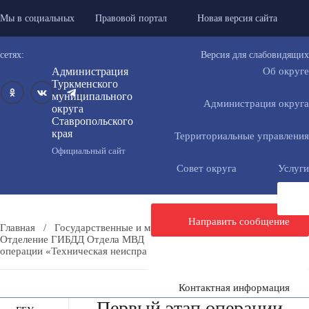
Мы в социальных
Правовой портал
Новая версия сайта
сетях:
Версия для слабовидящих
Администрация
Об округе
Туркменского
муниципального
Администрация округа
округа
Ставропольского
края
Территориальные управления
Официальный сайт
Совет округа
Услуги
Направить сообщение
Главная
/
Государственные и муниципальные учреждения
/
Отделение ГИБДД Отдела МВД «Туркменский»
/
Первый этап
операции «Техническая неисправность»
Контактная информация
Первый этап операции