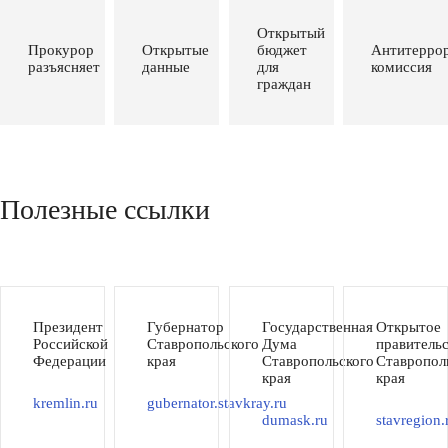
Открытый
Прокурор
Открытые
бюджет
Антитеррор
разъясняет
данные
для
комиссия
граждан
Полезные ссылки
Президент
Губернатор
Государственная
Открытое
Российской
Ставропольского
Дума
правитель
Федерации
края
Ставропольского
Ставропол
края
края
kremlin.ru
gubernator.stavkray.ru
dumask.ru
stavregion.