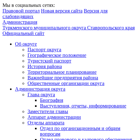
Мы в социальных сетях:
Правовой портал
Новая версия сайта
Версия для
слабовидящих
Администрация
Туркменского муниципального округа Ставропольского края
Официальный сайт
Об округе
Паспорт округа
Географическое положение
Туристский паспорт
История района
Территориальное планирование
Важнейшие предприятия района
Общественные организации округа
Администрация округа
Глава округа
Биография
Выступления, отчеты, информирование
Заместители главы
Аппарат администрации
Отделы аппарата
Отдел по организационным и общим
вопросам
Отдел правового и кадрового обеспечения