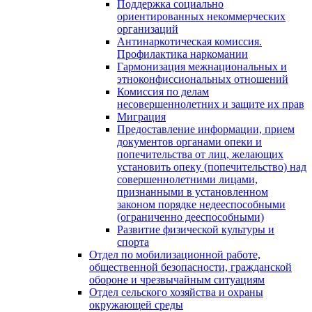
Поддержка социально
ориентированных некоммерческих
организаций
Антинаркотическая комиссия.
Профилактика наркомании
Гармонизация межнациональных и
этноконфиссиональных отношений
Комиссия по делам
несовершеннолетних и защите их прав
Миграция
Предоставление информации, прием
документов органами опеки и
попечительства от лиц, желающих
установить опеку (попечительство) над
совершеннолетними лицами,
признанными в установленном
законом порядке недееспособными
(ограниченно дееспособными)
Развитие физической культуры и
спорта
Отдел по мобилизационной работе,
общественной безопасности, гражданской
оборонe и чрезвычайным ситуациям
Отдел сельского хозяйства и охраны
окружающей среды