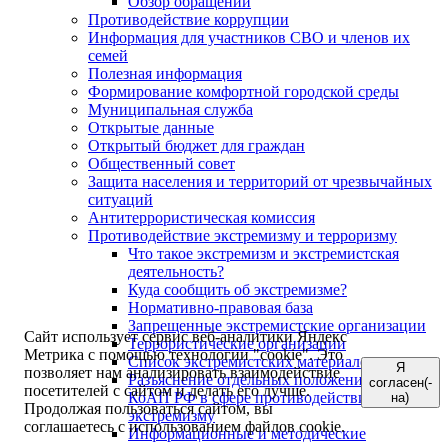
Обзор обращений
Противодействие коррупции
Информация для участников СВО и членов их
семей
Полезная информация
Формирование комфортной городской среды
Муниципальная служба
Открытые данные
Открытый бюджет для граждан
Общественный совет
Защита населения и территорий от чрезвычайных
ситуаций
Антитеррористическая комиссия
Противодействие экстремизму и терроризму
Что такое экстремизм и экстремистская
деятельность?
Куда сообщить об экстремизме?
Нормативно-правовая база
Запрещенные экстремистские организации
Сайт использует сервис веб-аналитики Яндекс
Террористические организации
Метрика с помощью технологии "cookie". Это
Список экстремистских материалов
Я
позволяет нам анализировать взаимодействие
Разъяснение отдельных положений УК РФ и
согласен(-
посетителей с сайтом и делать его лучше.
КоАП РФ в сфере противодействия
на)
Продолжая пользоваться сайтом, вы
экстремизму
соглашаетесь с использованием файлов cookie.
Информационные и методические