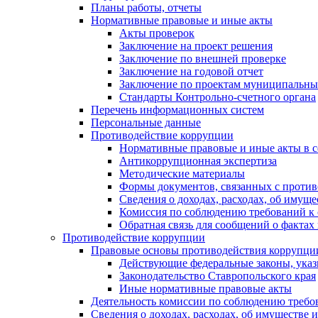
Планы работы, отчеты
Нормативные правовые и иные акты
Акты проверок
Заключение на проект решения
Заключение по внешней проверке
Заключение на годовой отчет
Заключение по проектам муниципальны
Стандарты Контрольно-счетного органа
Перечень информационных систем
Персональные данные
Противодействие коррупции
Нормативные правовые и иные акты в с
Антикоррупционная экспертиза
Методические материалы
Формы документов, связанных с против
Сведения о доходах, расходах, об имущ
Комиссия по соблюдению требований к 
Обратная связь для сообщений о фактах
Противодействие коррупции
Правовые основы противодействия коррупци
Действующие федеральные законы, указ
Законодательство Ставропольского края
Иные нормативные правовые акты
Деятельность комиссии по соблюдению требо
Сведения о доходах, расходах, об имуществе 