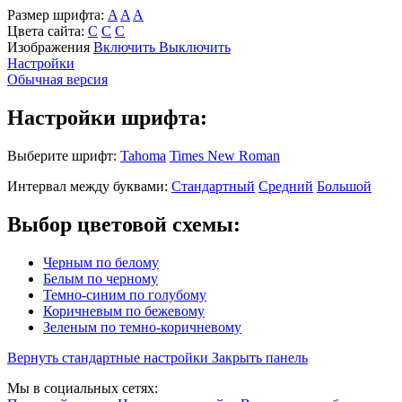
Размер шрифта:
A
A
A
Цвета сайта:
С
С
С
Изображения
Включить
Выключить
Настройки
Обычная версия
Настройки шрифта:
Выберите шрифт:
Tahoma
Times New Roman
Интервал между буквами:
Стандартный
Средний
Большой
Выбор цветовой схемы:
Черным по белому
Белым по черному
Темно-синим по голубому
Коричневым по бежевому
Зеленым по темно-коричневому
Вернуть стандартные настройки
Закрыть панель
Мы в социальных сетях: