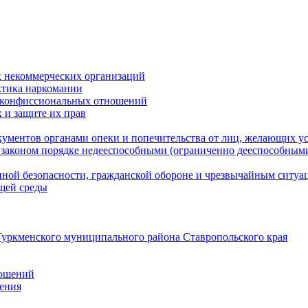
 некоммерческих организаций
ктика наркомании
оконфиссиональных отношений
 и защите их прав
ументов органами опеки и попечительства от лиц, желающих ус
законом порядке недееспособными (ограниченно дееспособным
нной безопасности, гражданской оборонe и чрезвычайным ситуа
ющей среды
уркменского муниципального района Ставропольского края
ношений
ления