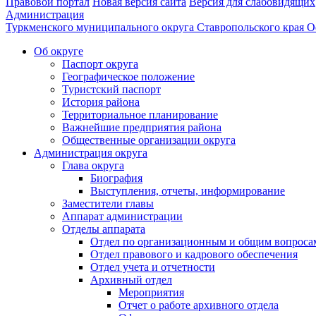
Правовой портал
Новая версия сайта
Версия для слабовидящих
Администрация
Туркменского муниципального округа Ставропольского края
О
Об округе
Паспорт округа
Географическое положение
Туристский паспорт
История района
Территориальное планирование
Важнейшие предприятия района
Общественные организации округа
Администрация округа
Глава округа
Биография
Выступления, отчеты, информирование
Заместители главы
Аппарат администрации
Отделы аппарата
Отдел по организационным и общим вопроса
Отдел правового и кадрового обеспечения
Отдел учета и отчетности
Архивный отдел
Мероприятия
Отчет о работе архивного отдела