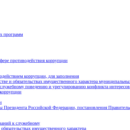
х программ
фере противодействия коррупции
одействием коррупции, для заполнения
естве и обязательствах имущественного характера муниципальн
служебному поведению и урегулированию конфликта интересов 
 коррупции
и
ы Президента Российской Федерации, постановления Правитель
ваний к служебному
и обязательствах имущественного характера