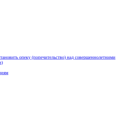
тановить опеку (попечительство) над совершеннолетними
и)
циям