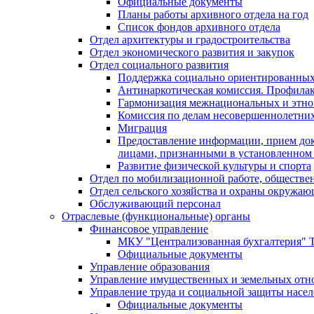
Официальные документы
Планы работы архивного отдела на год
Список фондов архивного отдела
Отдел архитектуры и градостроительства
Отдел экономического развития и закупок
Отдел социального развития
Поддержка социально ориентированных
Антинаркотическая комиссия. Профила
Гармонизация межнациональных и этн
Комиссия по делам несовершеннолетних
Миграция
Предоставление информации, прием док
лицами, признанными в установленном 
Развитие физической культуры и спорта
Отдел по мобилизационной работе, обществе
Отдел сельского хозяйства и охраны окружа
Обслуживающий персонал
Отраслевые (функциональные) органы
Финансовое управление
МКУ "Централизованная бухгалтерия" Т
Официальные документы
Управление образования
Управление имущественных и земельных от
Управление труда и социальной защиты насе
Официальные документы