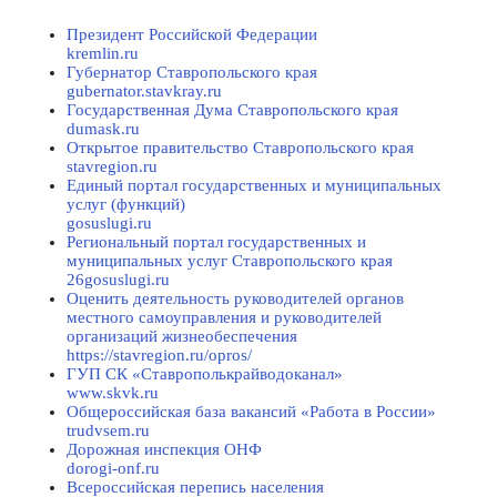
Президент Российской Федерации
kremlin.ru
Губернатор Ставропольского края
gubernator.stavkray.ru
Государственная Дума Ставропольского края
dumask.ru
Открытое правительство Ставропольского края
stavregion.ru
Единый портал государственных и муниципальных
услуг (функций)
gosuslugi.ru
Региональный портал государственных и
муниципальных услуг Ставропольского края
26gosuslugi.ru
Оценить деятельность руководителей органов
местного самоуправления и руководителей
организаций жизнеобеспечения
https://stavregion.ru/opros/
ГУП СК «Ставрополькрайводоканал»
www.skvk.ru
Общероссийская база вакансий «Работа в России»
trudvsem.ru
Дорожная инспекция ОНФ
dorogi-onf.ru
Всероссийская перепись населения