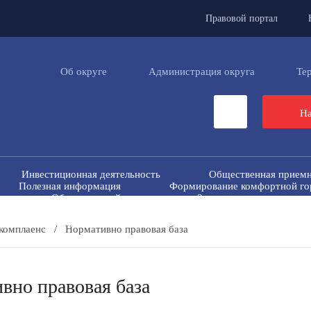
Правовой портал
Об округе
Администрация округа
Те
На
Инвестиционная деятельность
Общественная прием
Полезная информация
Формирование комфортной го
н
Общественный совет
Защита населения и тер
ие экстремизму и терроризму
Вестник ТМО
Все
Перечень пространственных сведений
Персональные дан
комплаенс
/
Нормативно правовая база
вно правовая база