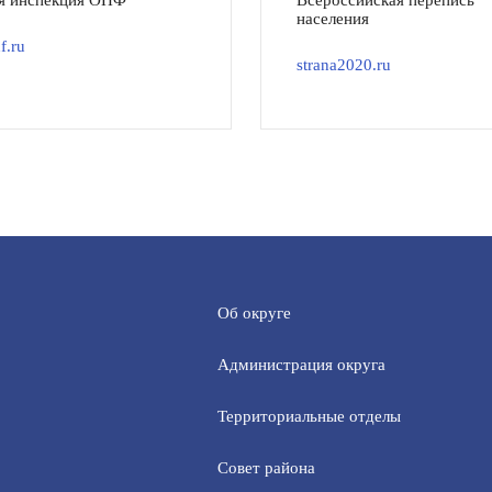
я инспекция ОНФ
Всероссийская перепись
населения
f.ru
strana2020.ru
Об округе
Администрация округа
Территориальные отделы
Совет района