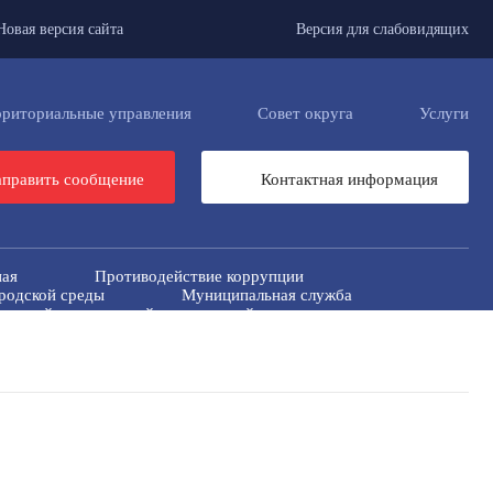
Новая версия сайта
Версия для слабовидящих
рриториальные управления
Совет округа
Услуги
править сообщение
Контактная информация
ная
Противодействие коррупции
родской среды
Муниципальная служба
риторий от чрезвычайных ситуаций
российская перепись населения 2021
ные
Региональный проект "Защитники"