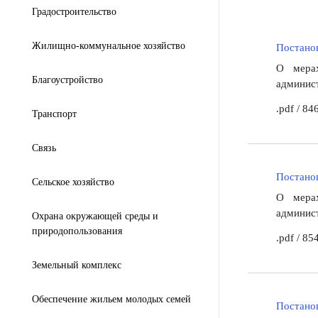
Градостроительство
Жилищно-коммунальное хозяйство
Постанов
О мерах
Благоустройство
админист
.pdf
/
846
Транспорт
Связь
Постанов
Сельское хозяйство
О мерах
админист
Охрана окружающей среды и
природопользования
.pdf
/
854
Земельный комплекс
Обеспечение жильем молодых семей
Постанов