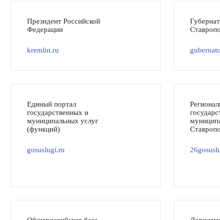
Президент Российской
Губерна
Федерации
Ставропо
kremlin.ru
gubernato
Единый портал
Регионал
государственных и
государс
муниципальных услуг
муниципа
(функций)
Ставропо
gosuslugi.ru
26gosuslu