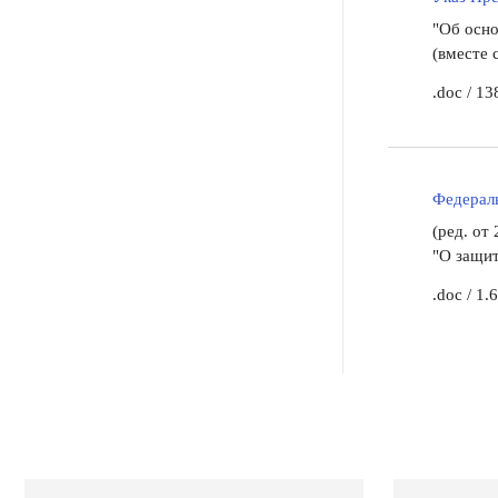
"Об осно
(вместе 
.doc
/
13
Федераль
(ред. от
"О защит
.doc
/
1.