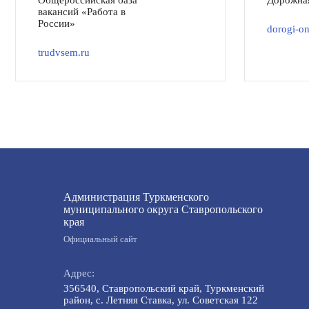
Общероссийская база
Дорожна
вакансий «Работа в
России»
dorogi-on
trudvsem.ru
Администрация Туркменского
муниципального округа Ставропольского
края
Официальный сайт
Адрес:
356540, Ставропольский край, Туркменский
район, с. Летняя Ставка, ул. Советская 122