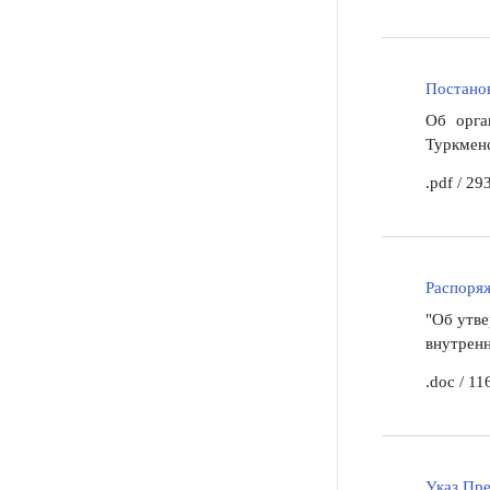
Постанов
Об орга
Туркменс
.pdf
/
293
Распоряж
"Об утв
внутренн
.doc
/
11
Указ Пре