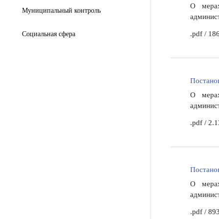
О мерах
Муниципальный контроль
админист
.pdf
/
186
Социальная сфера
Постанов
О мерах
админист
.pdf
/
2.
Постанов
О мерах
админист
.pdf
/
893