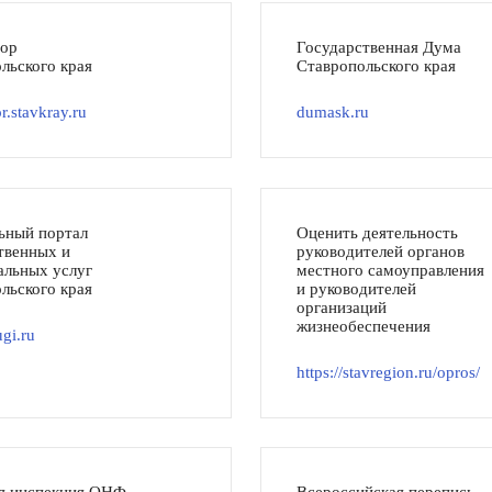
тор
Государственная Дума
льского края
Ставропольского края
r.stavkray.ru
dumask.ru
ьный портал
Оценить деятельность
твенных и
руководителей органов
льных услуг
местного самоуправления
льского края
и руководителей
организаций
жизнеобеспечения
gi.ru
https://stavregion.ru/opros/