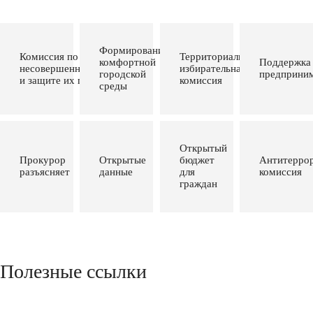
Формирование
Комиссия по делам
Территориальная
комфортной
Поддержка
несовершеннолетних
избирательная
городской
предприним
и защите их прав
комиссия
среды
Открытый
Прокурор
Открытые
бюджет
Антитеррор
разъясняет
данные
для
комиссия
граждан
Полезные ссылки