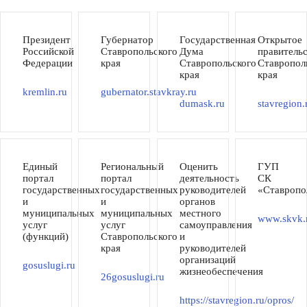
Президент
Губернатор
Государственная
Открытое
Российской
Ставропольского
Дума
правитель
Федерации
края
Ставропольского
Ставропол
края
края
kremlin.ru
gubernator.stavkray.ru
dumask.ru
stavregion.
Единый
Региональный
Оценить
ГУП
портал
портал
деятельность
СК
государственных
государственных
руководителей
«Ставропо
и
и
органов
муниципальных
муниципальных
местного
www.skvk.
услуг
услуг
самоуправления
(функций)
Ставропольского
и
края
руководителей
организаций
gosuslugi.ru
жизнеобеспечения
26gosuslugi.ru
https://stavregion.ru/opros/