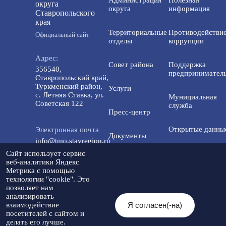
округа
округа
информация
Ставропольского
края
Территориальные
Противодействи
Официальный сайт
отделы
коррупции
Адрес:
Совет района
Поддержка
356540,
предприниматель
Ставропольский край,
Туркменский район,
Услуги
с. Летняя Ставка, ул.
Мунициальная
Советская 122
служба
Пресс-центр
Открытые данны
Электронная почта
Документы
info@tmo.stavregion.ru
Открытый бюдже
Сайт использует сервис
Инвестиционная
для граждан
веб-аналитики Яндекс
Телефон доверия:
деятельность
Метрика с помощью
8(86565)2-05-01
технологии "cookie". Это
Общественный с
позволяет нам
Контакты
анализировать
Я согласен(-на)
взаимодействие
© 2026 Администрация Туркменского
посетителей с сайтом и
Мы в социальных
муниципального округа
Разработка
делать его лучше.
сетях:
Ставропольского края
Политика