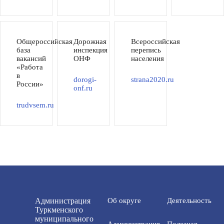
Общероссийская
Дорожная
Всероссийская
база
инспекция
перепись
вакансий
ОНФ
населения
«Работа
в
dorogi-
strana2020.ru
России»
onf.ru
trudvsem.ru
Администрация
Об округе
Деятельность
Туркменского
муниципального
Администрация
Полезная