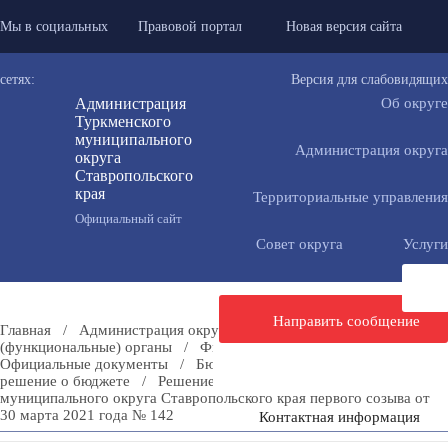
Мы в социальных
Правовой портал
Новая версия сайта
сетях:
Версия для слабовидящих
Администрация
Об округе
Туркменского
муниципального
Администрация округа
округа
Ставропольского
края
Территориальные управления
Официальный сайт
Совет округа
Услуги
Направить сообщение
Главная
/
Администрация округа
/
Отраслевые
(функциональные) органы
/
Финансовое управление
/
Официальные документы
/
Бюджет
/
Внесение изменений в
решение о бюджете
/
Решение Совета Туркменского
муниципального округа Ставропольского края первого созыва от
30 марта 2021 года № 142
Контактная информация