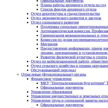
Официальные документы
Планы работы архивного отдела на год
Список фондов архивного отдела
Отдел архитектуры и градостроительства
Отдел экономического развития и закупок
Отдел социального развития
Поддержка социально ориентированных
Антинаркотическая комиссия. Профила
Гармонизация межнациональных и этн
Комиссия по делам несовершеннолетних
Миграция
Предоставление информации, прием док
лицами, признанными в установленном 
Развитие физической культуры и спорта
Отдел по мобилизационной работе, обществе
Отдел сельского хозяйства и охраны окружа
Обслуживающий персонал
Отраслевые (функциональные) органы
Финансовое управление
МКУ "Централизованная бухгалтерия" Т
Официальные документы
Управление образования
Управление имущественных и земельных от
Управление труда и социальной защиты насе
Официальные документы