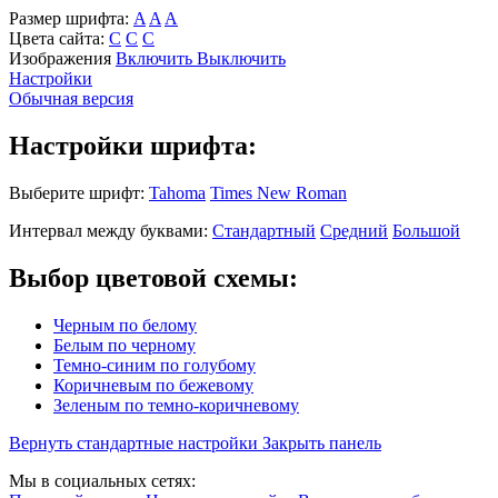
Размер шрифта:
A
A
A
Цвета сайта:
С
С
С
Изображения
Включить
Выключить
Настройки
Обычная версия
Настройки шрифта:
Выберите шрифт:
Tahoma
Times New Roman
Интервал между буквами:
Стандартный
Средний
Большой
Выбор цветовой схемы:
Черным по белому
Белым по черному
Темно-синим по голубому
Коричневым по бежевому
Зеленым по темно-коричневому
Вернуть стандартные настройки
Закрыть панель
Мы в социальных сетях: