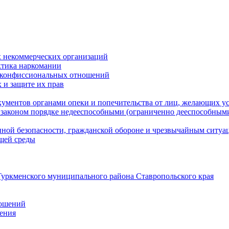
 некоммерческих организаций
ктика наркомании
оконфиссиональных отношений
 и защите их прав
ументов органами опеки и попечительства от лиц, желающих ус
законом порядке недееспособными (ограниченно дееспособным
нной безопасности, гражданской оборонe и чрезвычайным ситуа
ющей среды
уркменского муниципального района Ставропольского края
ношений
ления