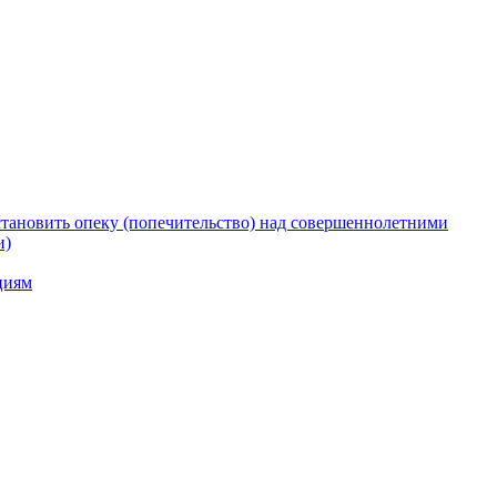
тановить опеку (попечительство) над совершеннолетними
и)
циям