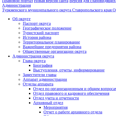
Правовой портал
Новая версия сайта
Версия для слабовидящих
Администрация
Туркменского муниципального округа Ставропольского края
О
Об округе
Паспорт округа
Географическое положение
Туристский паспорт
История района
Территориальное планирование
Важнейшие предприятия района
Общественные организации округа
Администрация округа
Глава округа
Биография
Выступления, отчеты, информирование
Заместители главы
Аппарат администрации
Отделы аппарата
Отдел по организационным и общим вопроса
Отдел правового и кадрового обеспечения
Отдел учета и отчетности
Архивный отдел
Мероприятия
Отчет о работе архивного отдела