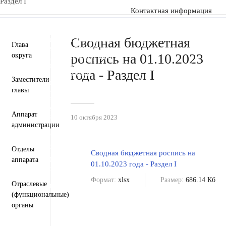
Раздел I
Контактная информация
Пресс-центр
Деятельность
Документы
Сводная бюджетная
Инвестиционная деятельность
Глава
Общественная приемная
роспись на 01.10.2023
округа
Противодействие коррупции
Информация для участников СВО и членов их семей
года - Раздел I
Полезная информация
Заместители
Формирование комфортной городской среды
главы
Муниципальная служба
Открытые данные
Открытый бюджет для граждан
Общественный совет
Аппарат
Защита населения и территорий от чрезвычайных
10 октября 2023
администрации
ситуаций
Антитеррористическая комиссия
Противодействие экстремизму и терроризму
Отделы
Вестник ТМО
Сводная бюджетная роспись на
Всероссийская перепись населения 2021
аппарата
01.10.2023 года - Раздел I
Государственные и муниципальные учреждения
Перечень пространственных сведений
Формат:
xlsx
Размер:
686.14 Кб
Отраслевые
Персональные данные
Региональный проект "Защитники"
(функциональные)
органы