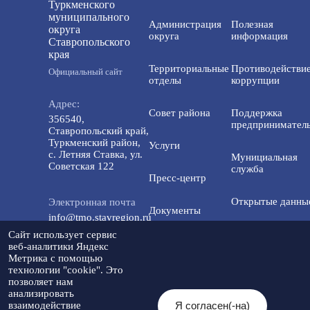
Туркменского
муниципального
Администрация
Полезная
округа
округа
информация
Ставропольского
края
Территориальные
Противодействи
Официальный сайт
отделы
коррупции
Адрес:
Совет района
Поддержка
356540,
предприниматель
Ставропольский край,
Туркменский район,
Услуги
с. Летняя Ставка, ул.
Мунициальная
Советская 122
служба
Пресс-центр
Открытые данны
Электронная почта
Документы
info@tmo.stavregion.ru
Открытый бюдже
Сайт использует сервис
Инвестиционная
для граждан
веб-аналитики Яндекс
Телефон доверия:
деятельность
Метрика с помощью
8(86565)2-05-01
технологии "cookie". Это
Общественный с
позволяет нам
Контакты
анализировать
Я согласен(-на)
взаимодействие