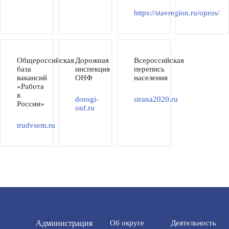
https://stavregion.ru/opros/
Общероссийская
Дорожная
Всероссийская
база
инспекция
перепись
вакансий
ОНФ
населения
«Работа
в
dorogi-
strana2020.ru
России»
onf.ru
trudvsem.ru
Администрация
Об округе
Деятельность