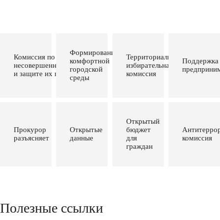
Формирование
Комиссия по делам
Территориальная
комфортной
Поддержка
несовершеннолетних
избирательная
городской
предприним
и защите их прав
комиссия
среды
Открытый
Прокурор
Открытые
бюджет
Антитеррор
разъясняет
данные
для
комиссия
граждан
Полезные ссылки