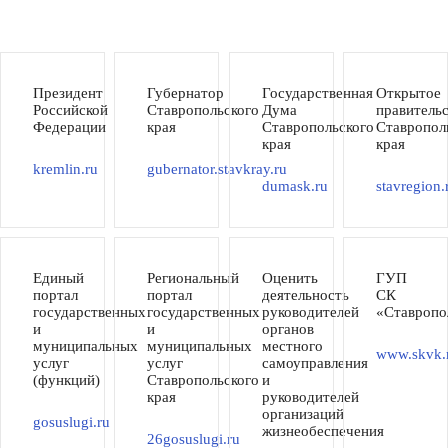
Президент
Губернатор
Государственная
Открытое
Российской
Ставропольского
Дума
правитель
Федерации
края
Ставропольского
Ставропол
края
края
kremlin.ru
gubernator.stavkray.ru
dumask.ru
stavregion.
Единый
Региональный
Оценить
ГУП
портал
портал
деятельность
СК
государственных
государственных
руководителей
«Ставропо
и
и
органов
муниципальных
муниципальных
местного
www.skvk.
услуг
услуг
самоуправления
(функций)
Ставропольского
и
края
руководителей
организаций
gosuslugi.ru
жизнеобеспечения
26gosuslugi.ru