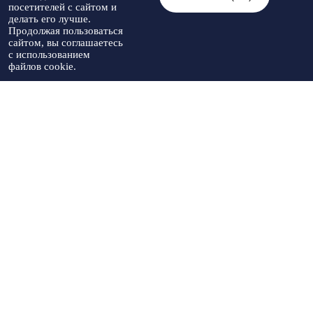
© 2026 Администрация Туркменского
посетителей с сайтом и
Мы в социальных
муниципального округа
Разработка
делать его лучше.
сетях:
Ставропольского края
Политика
сайта
-
Продолжая пользоваться
При использовании материалов
конфиденциальности
Артекс
сайтом, вы соглашаетесь
необходимо указывать источник
с использованием
публикации
файлов cookie.