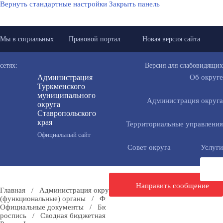
Вернуть стандартные настройки
Закрыть панель
Мы в социальных
Правовой портал
Новая версия сайта
сетях:
Версия для слабовидящих
Администрация
Об округе
Туркменского
муниципального
Администрация округа
округа
Ставропольского
края
Территориальные управления
Официальный сайт
Совет округа
Услуги
Направить сообщение
Главная
/
Администрация округа
/
Отраслевые
(функциональные) органы
/
Финансовое управление
/
Официальные документы
/
Бюджет
/
Сводная бюджетная
роспись
/
Сводная бюджетная роспись на 01.10.2023 года -