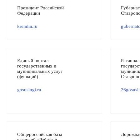
Президент Российской
Губерна
Федерации
Ставропо
kremlin.ru
gubernato
Единый портал
Регионал
государственных и
государс
муниципальных услуг
муниципа
(функций)
Ставропо
gosuslugi.ru
26gosuslu
Общероссийская база
Дорожна
вакансий «Работа в