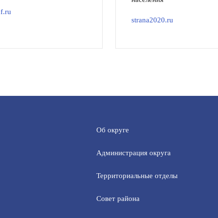
f.ru
strana2020.ru
Об округе
Администрация округа
Территориальные отделы
Совет района