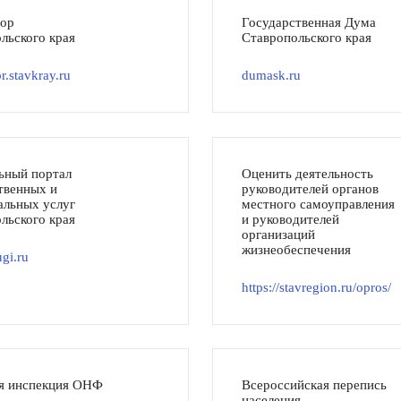
тор
Государственная Дума
льского края
Ставропольского края
r.stavkray.ru
dumask.ru
ьный портал
Оценить деятельность
твенных и
руководителей органов
льных услуг
местного самоуправления
льского края
и руководителей
организаций
жизнеобеспечения
gi.ru
https://stavregion.ru/opros/
я инспекция ОНФ
Всероссийская перепись
населения