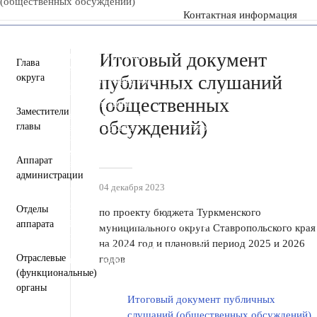
(общественных обсуждений)
Контактная информация
Пресс-центр
Деятельность
Документы
Итоговый документ
Инвестиционная деятельность
Глава
Общественная приемная
публичных слушаний
округа
Противодействие коррупции
Информация для участников СВО и членов их семей
(общественных
Полезная информация
Заместители
Формирование комфортной городской среды
обсуждений)
главы
Муниципальная служба
Открытые данные
Открытый бюджет для граждан
Общественный совет
Аппарат
Защита населения и территорий от чрезвычайных
администрации
ситуаций
Антитеррористическая комиссия
04 декабря 2023
Противодействие экстремизму и терроризму
Отделы
Вестник ТМО
по проекту бюджета Туркменского
Всероссийская перепись населения 2021
аппарата
муниципального округа Ставропольского края
Государственные и муниципальные учреждения
на 2024 год и плановый период 2025 и 2026
Перечень пространственных сведений
Отраслевые
годов
Персональные данные
Региональный проект "Защитники"
(функциональные)
органы
Итоговый документ публичных
слушаний (общественных обсуждений)