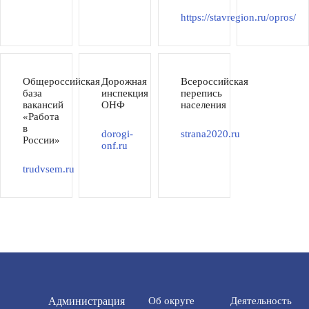
https://stavregion.ru/opros/
Общероссийская
Дорожная
Всероссийская
база
инспекция
перепись
вакансий
ОНФ
населения
«Работа
в
dorogi-
strana2020.ru
России»
onf.ru
trudvsem.ru
Администрация
Об округе
Деятельность