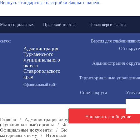
Вернуть стандартные настройки
Закрыть панель
Мы в социальных
Правовой портал
Новая версия сайта
сетях:
Версия для слабовидящих
Администрация
Об округе
Туркменского
муниципального
Администрация округа
округа
Ставропольского
края
Территориальные управления
Официальный сайт
Совет округа
Услуги
Направить сообщение
Главная
/
Администрация округа
/
Отраслевые
(функциональные) органы
/
Финансовое управление
/
Официальные документы
/
Бюджет
/
Проект бюджета и
материалы к нему
/
Итоговый документ публичных слушаний