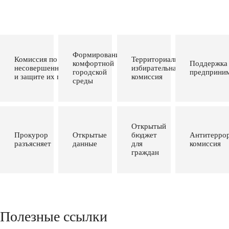
Формирование
Комиссия по делам
Территориальная
комфортной
Поддержка
несовершеннолетних
избирательная
городской
предприним
и защите их прав
комиссия
среды
Открытый
Прокурор
Открытые
бюджет
Антитеррор
разъясняет
данные
для
комиссия
граждан
Полезные ссылки