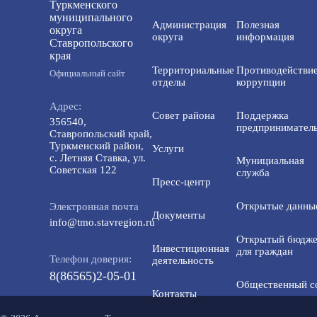
Туркменского
муниципального
Администрация
Полезная
округа
округа
информация
Ставропольского
края
Территориальные
Противодействи
Официальный сайт
отделы
коррупции
Адрес:
Совет района
Поддержка
356540,
предприниматель
Ставропольский край,
Туркменский район,
Услуги
с. Летняя Ставка, ул.
Мунициальная
Советская 122
служба
Пресс-центр
Открытые данны
Электронная почта
Документы
info@tmo.stavregion.ru
Открытый бюдже
Инвестиционная
для граждан
Телефон доверия:
деятельность
8(86565)2-05-01
Общественный с
Контакты