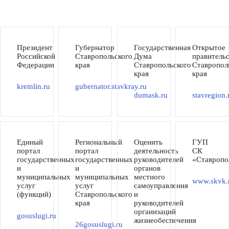
Президент
Губернатор
Государственная
Открытое
Российской
Ставропольского
Дума
правитель
Федерации
края
Ставропольского
Ставропол
края
края
kremlin.ru
gubernator.stavkray.ru
dumask.ru
stavregion.
Единый
Региональный
Оценить
ГУП
портал
портал
деятельность
СК
государственных
государственных
руководителей
«Ставропо
и
и
органов
муниципальных
муниципальных
местного
www.skvk.
услуг
услуг
самоуправления
(функций)
Ставропольского
и
края
руководителей
организаций
gosuslugi.ru
жизнеобеспечения
26gosuslugi.ru