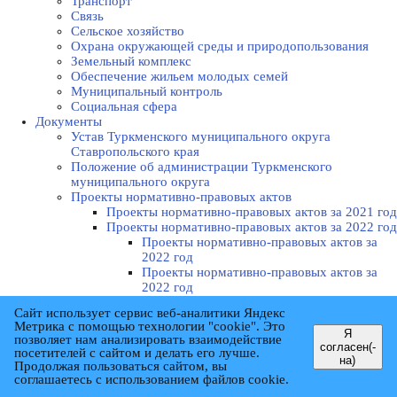
Транспорт
Связь
Сельское хозяйство
Охрана окружающей среды и природопользования
Земельный комплекс
Обеспечение жильем молодых семей
Муниципальный контроль
Социальная сфера
Документы
Устав Туркменского муниципального округа
Ставропольского края
Положение об администрации Туркменского
муниципального округа
Проекты нормативно-правовых актов
Проекты нормативно-правовых актов за 2021 год
Проекты нормативно-правовых актов за 2022 год
Проекты нормативно-правовых актов за
2022 год
Проекты нормативно-правовых актов за
2022 год
Проекты нормативно-правовых актов за 2023 год
Сайт использует сервис веб-аналитики Яндекс
Проекты нормативно-правовых актов за
Метрика с помощью технологии "cookie". Это
2023 год
Я
позволяет нам анализировать взаимодействие
согласен(-
Проекты нормативно-правовых актов за
посетителей с сайтом и делать его лучше.
на)
2023 год
Продолжая пользоваться сайтом, вы
Проекты нормативно-правовых актов за
соглашаетесь с использованием файлов cookie.
2023 год