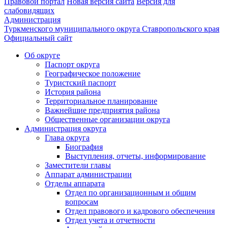
Правовой портал
Новая версия сайта
Версия для
слабовидящих
Администрация
Туркменского муниципального округа Ставропольского края
Официальный сайт
Об округе
Паспорт округа
Географическое положение
Туристский паспорт
История района
Территориальное планирование
Важнейшие предприятия района
Общественные организации округа
Администрация округа
Глава округа
Биография
Выступления, отчеты, информирование
Заместители главы
Аппарат администрации
Отделы аппарата
Отдел по организационным и общим
вопросам
Отдел правового и кадрового обеспечения
Отдел учета и отчетности