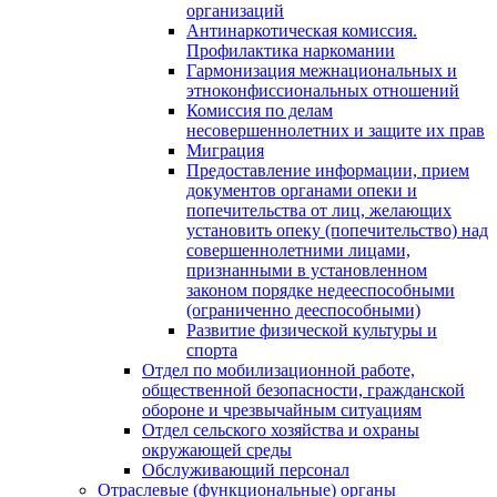
организаций
Антинаркотическая комиссия.
Профилактика наркомании
Гармонизация межнациональных и
этноконфиссиональных отношений
Комиссия по делам
несовершеннолетних и защите их прав
Миграция
Предоставление информации, прием
документов органами опеки и
попечительства от лиц, желающих
установить опеку (попечительство) над
совершеннолетними лицами,
признанными в установленном
законом порядке недееспособными
(ограниченно дееспособными)
Развитие физической культуры и
спорта
Отдел по мобилизационной работе,
общественной безопасности, гражданской
оборонe и чрезвычайным ситуациям
Отдел сельского хозяйства и охраны
окружающей среды
Обслуживающий персонал
Отраслевые (функциональные) органы