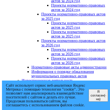
актов за 2024 год
Проекты нормативно-правовых
актов за 2024 год
Проекты нормативно-правовых актов
за 2025 год
Проекты нормативно-правовых
актов за 2025 год
Проекты нормативно-правовых
актов за 2025 год
Проекты нормативно-правовых актов
за 2026 год
Проекты нормативно-правовых
актов за 2026 год
Проекты нормативно-правовых
актов за 2026 год
Нормативно-правовые акты администрации
Информация о порядке обжалования
муниципальных правовых актов
Инвестиционная деятельность
Общественная приемная
Сайт использует сервис веб-аналитики Яндекс
Интернет-приёмная
Метрика с помощью технологии "cookie". Это
Я
позволяет нам анализировать взаимодействие
Формы обращений
согласен(-
посетителей с сайтом и делать его лучше.
График приема
на)
Продолжая пользоваться сайтом, вы
Обзор обращений
соглашаетесь с использованием файлов cookie.
Противодействие коррупции