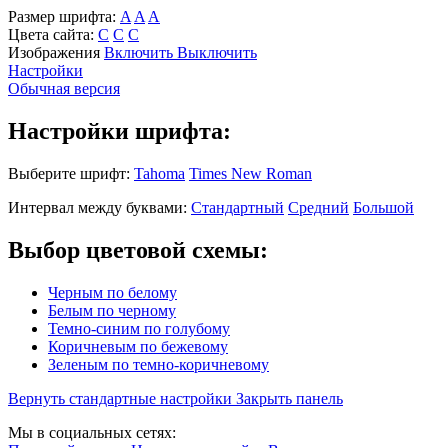
Размер шрифта:
A
A
A
Цвета сайта:
С
С
С
Изображения
Включить
Выключить
Настройки
Обычная версия
Настройки шрифта:
Выберите шрифт:
Tahoma
Times New Roman
Интервал между буквами:
Стандартный
Средний
Большой
Выбор цветовой схемы:
Черным по белому
Белым по черному
Темно-синим по голубому
Коричневым по бежевому
Зеленым по темно-коричневому
Вернуть стандартные настройки
Закрыть панель
Мы в социальных сетях: