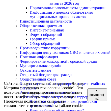
актов за 2026 год
Нормативно-правовые акты администрации
Информация о порядке обжалования
муниципальных правовых актов
Инвестиционная деятельность
Общественная приемная
Интернет-приёмная
Формы обращений
График приема
Обзор обращений
Противодействие коррупции
Информация для участников СВО и членов их семей
Полезная информация
Формирование комфортной городской среды
Муниципальная служба
Открытые данные
Открытый бюджет для граждан
Общественный совет
Сайт использует сервис веб-аналитики Яндекс
Защита населения и территорий от чрезвычайных
Метрика с помощью технологии "cookie". Это
ситуаций
Я
позволяет нам анализировать взаимодействие
Антитеррористическая комиссия
согласен(-
посетителей с сайтом и делать его лучше.
Противодействие экстремизму и терроризму
на)
Продолжая пользоваться сайтом, вы
Что такое экстремизм и экстремистская
соглашаетесь с использованием файлов cookie.
деятельность?
Куда сообщить об экстремизме?