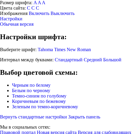
Размер шрифта:
A
A
A
Цвета сайта:
С
С
С
Изображения
Включить
Выключить
Настройки
Обычная версия
Настройки шрифта:
Выберите шрифт:
Tahoma
Times New Roman
Интервал между буквами:
Стандартный
Средний
Большой
Выбор цветовой схемы:
Черным по белому
Белым по черному
Темно-синим по голубому
Коричневым по бежевому
Зеленым по темно-коричневому
Вернуть стандартные настройки
Закрыть панель
Мы в социальных сетях:
Правовой портал
Новая версия сайта
Версия для слабовидящих