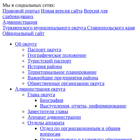
Мы в социальных сетях:
Правовой портал
Новая версия сайта
Версия для
слабовидящих
Администрация
Туркменского муниципального округа Ставропольского края
Официальный сайт
Об округе
Паспорт округа
Географическое положение
Туристский паспорт
История района
Территориальное планирование
Важнейшие предприятия района
Общественные организации округа
Администрация округа
Глава округа
Биография
Выступления, отчеты, информирование
Заместители главы
Аппарат администрации
Отделы аппарата
Отдел по организационным и общим
вопросам
Отдел правового и кадрового обеспечения