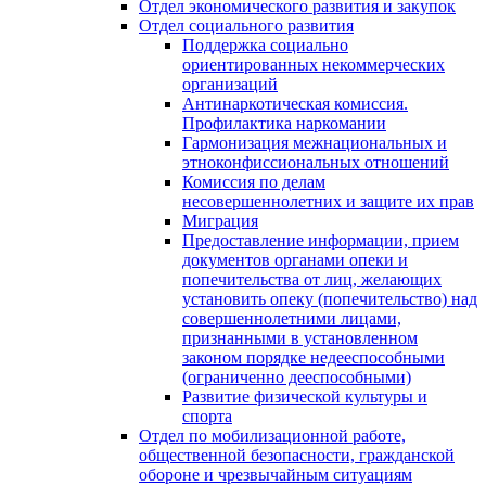
Отдел экономического развития и закупок
Отдел социального развития
Поддержка социально
ориентированных некоммерческих
организаций
Антинаркотическая комиссия.
Профилактика наркомании
Гармонизация межнациональных и
этноконфиссиональных отношений
Комиссия по делам
несовершеннолетних и защите их прав
Миграция
Предоставление информации, прием
документов органами опеки и
попечительства от лиц, желающих
установить опеку (попечительство) над
совершеннолетними лицами,
признанными в установленном
законом порядке недееспособными
(ограниченно дееспособными)
Развитие физической культуры и
спорта
Отдел по мобилизационной работе,
общественной безопасности, гражданской
оборонe и чрезвычайным ситуациям