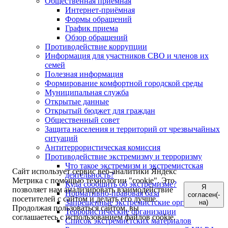
Общественная приемная
Интернет-приёмная
Формы обращений
График приема
Обзор обращений
Противодействие коррупции
Информация для участников СВО и членов их
семей
Полезная информация
Формирование комфортной городской среды
Муниципальная служба
Открытые данные
Открытый бюджет для граждан
Общественный совет
Защита населения и территорий от чрезвычайных
ситуаций
Антитеррористическая комиссия
Противодействие экстремизму и терроризму
Что такое экстремизм и экстремистская
Сайт использует сервис веб-аналитики Яндекс
деятельность?
Метрика с помощью технологии "cookie". Это
Куда сообщить об экстремизме?
Я
позволяет нам анализировать взаимодействие
Нормативно-правовая база
согласен(-
посетителей с сайтом и делать его лучше.
Запрещенные экстремистские организации
на)
Продолжая пользоваться сайтом, вы
Террористические организации
соглашаетесь с использованием файлов cookie.
Список экстремистских материалов