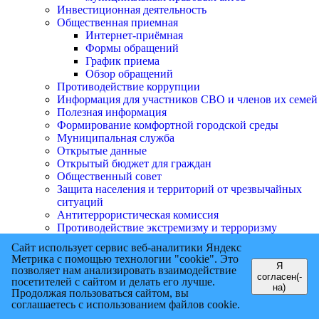
Инвестиционная деятельность
Общественная приемная
Интернет-приёмная
Формы обращений
График приема
Обзор обращений
Противодействие коррупции
Информация для участников СВО и членов их семей
Полезная информация
Формирование комфортной городской среды
Муниципальная служба
Открытые данные
Открытый бюджет для граждан
Общественный совет
Защита населения и территорий от чрезвычайных
ситуаций
Антитеррористическая комиссия
Противодействие экстремизму и терроризму
Что такое экстремизм и экстремистская
Сайт использует сервис веб-аналитики Яндекс
деятельность?
Метрика с помощью технологии "cookie". Это
Куда сообщить об экстремизме?
Я
позволяет нам анализировать взаимодействие
согласен(-
Нормативно-правовая база
посетителей с сайтом и делать его лучше.
на)
Запрещенные экстремистские организации
Продолжая пользоваться сайтом, вы
Террористические организации
соглашаетесь с использованием файлов cookie.
Список экстремистских материалов