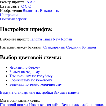
Размер шрифта:
A
A
A
Цвета сайта:
С
С
С
Изображения
Включить
Выключить
Настройки
Обычная версия
Настройки шрифта:
Выберите шрифт:
Tahoma
Times New Roman
Интервал между буквами:
Стандартный
Средний
Большой
Выбор цветовой схемы:
Черным по белому
Белым по черному
Темно-синим по голубому
Коричневым по бежевому
Зеленым по темно-коричневому
Вернуть стандартные настройки
Закрыть панель
Мы в социальных сетях:
Правовой портал
Новая версия сайта
Версия для слабовидящих