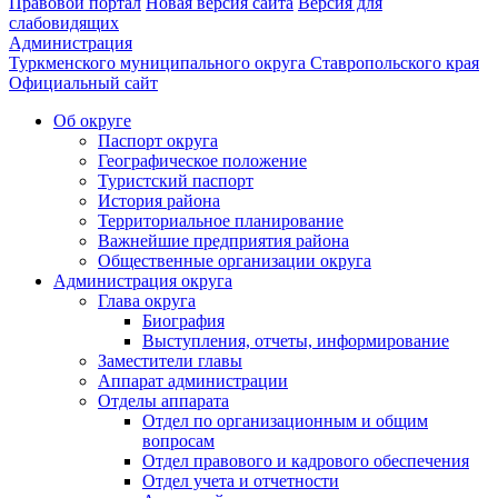
Правовой портал
Новая версия сайта
Версия для
слабовидящих
Администрация
Туркменского муниципального округа Ставропольского края
Официальный сайт
Об округе
Паспорт округа
Географическое положение
Туристский паспорт
История района
Территориальное планирование
Важнейшие предприятия района
Общественные организации округа
Администрация округа
Глава округа
Биография
Выступления, отчеты, информирование
Заместители главы
Аппарат администрации
Отделы аппарата
Отдел по организационным и общим
вопросам
Отдел правового и кадрового обеспечения
Отдел учета и отчетности