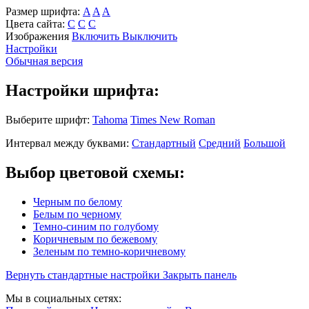
Размер шрифта:
A
A
A
Цвета сайта:
С
С
С
Изображения
Включить
Выключить
Настройки
Обычная версия
Настройки шрифта:
Выберите шрифт:
Tahoma
Times New Roman
Интервал между буквами:
Стандартный
Средний
Большой
Выбор цветовой схемы:
Черным по белому
Белым по черному
Темно-синим по голубому
Коричневым по бежевому
Зеленым по темно-коричневому
Вернуть стандартные настройки
Закрыть панель
Мы в социальных сетях: