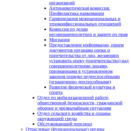
организаций
Антинаркотическая комиссия.
Профилактика наркомании
Гармонизация межнациональных и
этноконфиссиональных отношений
Комиссия по делам
несовершеннолетних и защите их прав
Миграция
Предоставление информации, прием
документов органами опеки и
попечительства от лиц, желающих
установить опеку (попечительство) над
совершеннолетними лицами,
признанными в установленном
законом порядке недееспособными
(ограниченно дееспособными)
Развитие физической культуры и
спорта
Отдел по мобилизационной работе,
общественной безопасности, гражданской
оборонe и чрезвычайным ситуациям
Отдел сельского хозяйства и охраны
окружающей среды
Обслуживающий персонал
Отраслевые (функциональные) органы