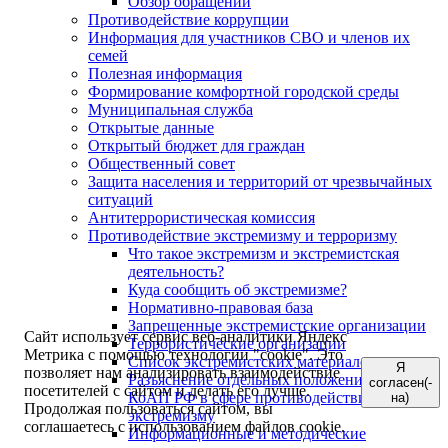
Обзор обращений
Противодействие коррупции
Информация для участников СВО и членов их
семей
Полезная информация
Формирование комфортной городской среды
Муниципальная служба
Открытые данные
Открытый бюджет для граждан
Общественный совет
Защита населения и территорий от чрезвычайных
ситуаций
Антитеррористическая комиссия
Противодействие экстремизму и терроризму
Что такое экстремизм и экстремистская
деятельность?
Куда сообщить об экстремизме?
Нормативно-правовая база
Запрещенные экстремистские организации
Сайт использует сервис веб-аналитики Яндекс
Террористические организации
Метрика с помощью технологии "cookie". Это
Список экстремистских материалов
Я
позволяет нам анализировать взаимодействие
Разъяснение отдельных положений УК РФ и
согласен(-
посетителей с сайтом и делать его лучше.
КоАП РФ в сфере противодействия
на)
Продолжая пользоваться сайтом, вы
экстремизму
соглашаетесь с использованием файлов cookie.
Информационные и методические