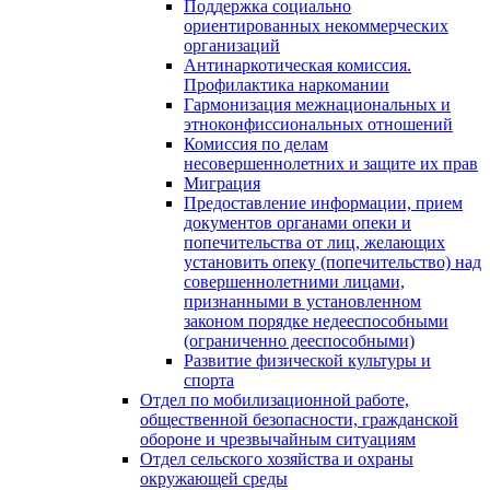
Поддержка социально
ориентированных некоммерческих
организаций
Антинаркотическая комиссия.
Профилактика наркомании
Гармонизация межнациональных и
этноконфиссиональных отношений
Комиссия по делам
несовершеннолетних и защите их прав
Миграция
Предоставление информации, прием
документов органами опеки и
попечительства от лиц, желающих
установить опеку (попечительство) над
совершеннолетними лицами,
признанными в установленном
законом порядке недееспособными
(ограниченно дееспособными)
Развитие физической культуры и
спорта
Отдел по мобилизационной работе,
общественной безопасности, гражданской
оборонe и чрезвычайным ситуациям
Отдел сельского хозяйства и охраны
окружающей среды