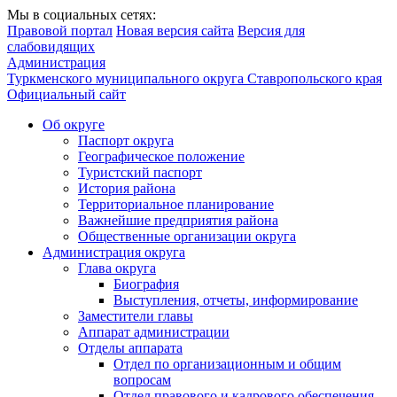
Мы в социальных сетях:
Правовой портал
Новая версия сайта
Версия для
слабовидящих
Администрация
Туркменского муниципального округа Ставропольского края
Официальный сайт
Об округе
Паспорт округа
Географическое положение
Туристский паспорт
История района
Территориальное планирование
Важнейшие предприятия района
Общественные организации округа
Администрация округа
Глава округа
Биография
Выступления, отчеты, информирование
Заместители главы
Аппарат администрации
Отделы аппарата
Отдел по организационным и общим
вопросам
Отдел правового и кадрового обеспечения