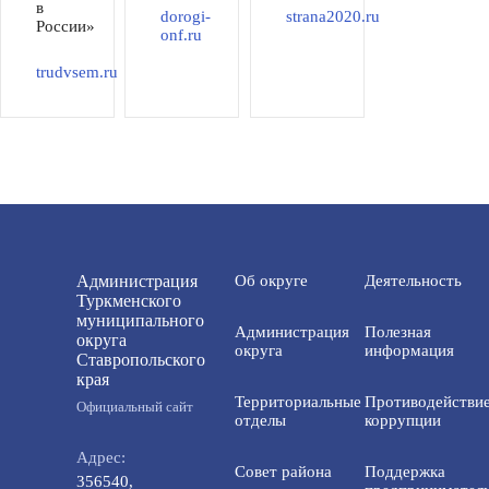
в
dorogi-
strana2020.ru
России»
onf.ru
trudvsem.ru
Администрация
Об округе
Деятельность
Туркменского
муниципального
Администрация
Полезная
округа
округа
информация
Ставропольского
края
Территориальные
Противодействи
Официальный сайт
отделы
коррупции
Адрес:
Совет района
Поддержка
356540,