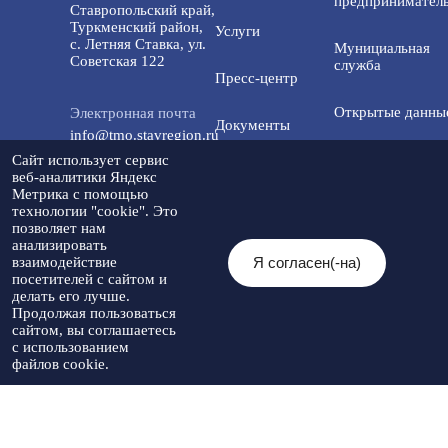
предприниматель
Ставропольский край,
Туркменский район,
Услуги
с. Летняя Ставка, ул.
Мунициальная
Советская 122
служба
Пресс-центр
Открытые данны
Электронная почта
Документы
info@tmo.stavregion.ru
Открытый бюдже
Сайт использует сервис
Инвестиционная
для граждан
веб-аналитики Яндекс
Телефон доверия:
деятельность
Метрика с помощью
8(86565)2-05-01
технологии "cookie". Это
Общественный с
позволяет нам
Контакты
анализировать
Я согласен(-на)
взаимодействие
© 2026 Администрация Туркменского
посетителей с сайтом и
Мы в социальных
муниципального округа
Разработка
делать его лучше.
сетях:
Ставропольского края
Политика
сайта
-
Продолжая пользоваться
При использовании материалов
конфиденциальности
Артекс
сайтом, вы соглашаетесь
необходимо указывать источник
с использованием
публикации
файлов cookie.