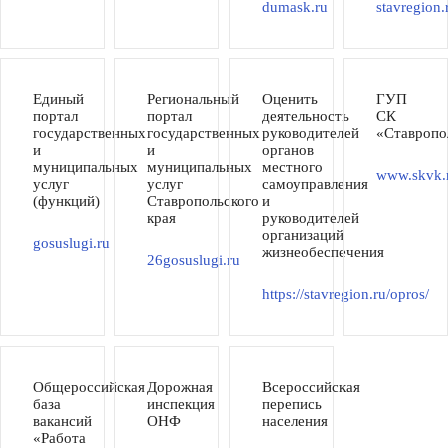
dumask.ru
stavregion.
Единый
Региональный
Оценить
ГУП
портал
портал
деятельность
СК
государственных
государственных
руководителей
«Ставропо
и
и
органов
муниципальных
муниципальных
местного
www.skvk.
услуг
услуг
самоуправления
(функций)
Ставропольского
и
края
руководителей
организаций
gosuslugi.ru
жизнеобеспечения
26gosuslugi.ru
https://stavregion.ru/opros/
Общероссийская
Дорожная
Всероссийская
база
инспекция
перепись
вакансий
ОНФ
населения
«Работа