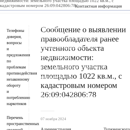
недвижимости: земельного участка площадью 1022 кв.м., с
кадастровым номером 26:09:042806:78
Контактная информация
Пресс-центр
Деятельность
Документы
Инвестиционная деятельность
Сообщение о выявлении
Общественная приемная
Телефоны
Противодействие коррупции
правообладателя ранее
доверия,
Информация для участников СВО и членов их семей
Полезная информация
вопросы
учтенного объекта
Формирование комфортной городской среды
и
Муниципальная служба
Открытые данные
предложения
недвижимости:
Открытый бюджет для граждан
по
Общественный совет
земельного участка
Защита населения и территорий от чрезвычайных
проблемам
ситуаций
противодействия
площадью 1022 кв.м., с
Антитеррористическая комиссия
незаконному
Противодействие экстремизму и терроризму
кадастровым номером
обороту
Вестник ТМО
и
Всероссийская перепись населения 2021
26:09:042806:78
Государственные и муниципальные учреждения
потреблению
Перечень пространственных сведений
наркотиков
Персональные данные
Региональный проект "Защитники"
Перечень
07 ноября 2024
пространственных
Администрация Туркменского
сведений