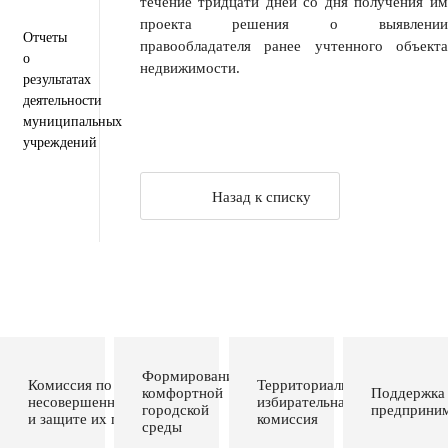
течение тридцати дней со дня получения им
проекта решения о выявлении
Отчеты
правообладателя ранее учтенного объекта
о
недвижимости.
результатах
деятельности
муниципальных
учреждений
Назад к списку
Формирование
Комиссия по делам
Территориальная
комфортной
Поддержка
несовершеннолетних
избирательная
городской
предприним
и защите их прав
комиссия
среды