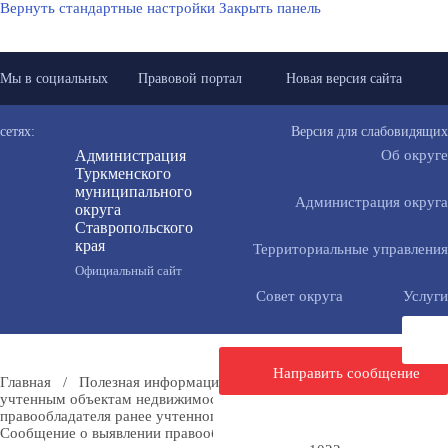
Вернуть стандартные настройки
Закрыть панель
Мы в социальных
Правовой портал
Новая версия сайта
сетях:
Версия для слабовидящих
Администрация
Об округе
Туркменского
муниципального
Администрация округа
округа
Ставропольского
края
Территориальные управления
Официальный сайт
Совет округа
Услуги
Направить сообщение
Главная
/
Полезная информация
/
Мероприятия по ранее
учтенным объектам недвижимости
/
Сообщения о выявлении
правообладателя ранее учтенного объекта недвижимости
/
Сообщение о выявлении правообладателя ранее учтенного объекта