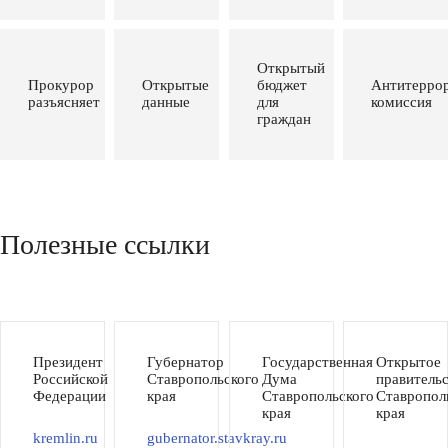
Открытый
Прокурор
Открытые
бюджет
Антитеррор
разъясняет
данные
для
комиссия
граждан
Полезные ссылки
Президент
Губернатор
Государственная
Открытое
Российской
Ставропольского
Дума
правитель
Федерации
края
Ставропольского
Ставропол
края
края
kremlin.ru
gubernator.stavkray.ru