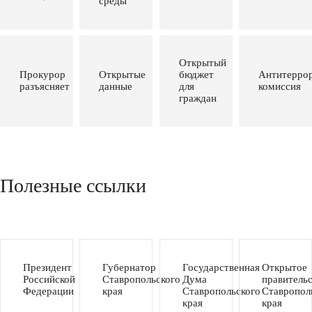
среды
Открытый
Прокурор
Открытые
бюджет
Антитеррор
разъясняет
данные
для
комиссия
граждан
Полезные ссылки
Президент
Губернатор
Государственная
Открытое
Российской
Ставропольского
Дума
правитель
Федерации
края
Ставропольского
Ставропол
края
края