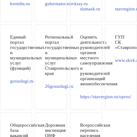
kremlin.ru
gubernator.stavkray.ru
dumask.ru
stavregion.
Единый
Региональный
Оценить
ГУП
портал
портал
деятельность
СК
государственных
государственных
руководителей
«Ставропо
и
и
органов
муниципальных
муниципальных
местного
www.skvk.
услуг
услуг
самоуправления
(функций)
Ставропольского
и
края
руководителей
организаций
gosuslugi.ru
жизнеобеспечения
26gosuslugi.ru
https://stavregion.ru/opros/
Общероссийская
Дорожная
Всероссийская
база
инспекция
перепись
вакансий
ОНФ
населения