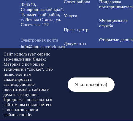
Совет района
Поддержка
356540,
предприниматель
Ставропольский край,
Туркменский район,
Услуги
с. Летняя Ставка, ул.
Мунициальная
Советская 122
служба
Пресс-центр
Открытые данны
Электронная почта
Документы
info@tmo.stavregion.ru
Открытый бюдже
Сайт использует сервис
Инвестиционная
для граждан
веб-аналитики Яндекс
Телефон доверия:
деятельность
Метрика с помощью
8(86565)2-05-01
технологии "cookie". Это
Общественный с
позволяет нам
Контакты
анализировать
Я согласен(-на)
взаимодействие
© 2026 Администрация Туркменского
посетителей с сайтом и
Мы в социальных
муниципального округа
Разработка
делать его лучше.
сетях:
Ставропольского края
Политика
сайта
-
Продолжая пользоваться
При использовании материалов
конфиденциальности
Артекс
сайтом, вы соглашаетесь
необходимо указывать источник
с использованием
публикации
файлов cookie.