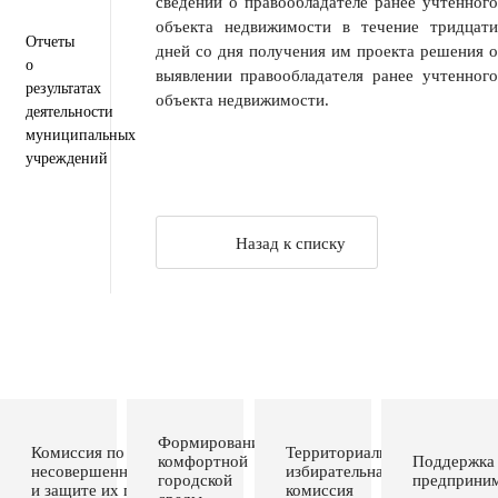
сведений о правообладателе ранее учтенного
объекта недвижимости в течение тридцати
Отчеты
дней со дня получения им проекта решения о
о
выявлении правообладателя ранее учтенного
результатах
объекта недвижимости.
деятельности
муниципальных
учреждений
Назад к списку
Формирование
Комиссия по делам
Территориальная
комфортной
Поддержка
несовершеннолетних
избирательная
городской
предприним
и защите их прав
комиссия