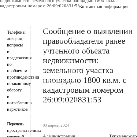
недвижимости: земельного участка площадью 1800 кв.м. с
кадастровым номером 26:09:020831:53
Контактная информация
Пресс-центр
Деятельность
Документы
Инвестиционная деятельность
Сообщение о выявлении
Общественная приемная
Телефоны
Противодействие коррупции
правообладателя ранее
доверия,
Информация для участников СВО и членов их семей
Полезная информация
вопросы
учтенного объекта
Формирование комфортной городской среды
и
Муниципальная служба
Открытые данные
предложения
недвижимости:
Открытый бюджет для граждан
по
Общественный совет
земельного участка
Защита населения и территорий от чрезвычайных
проблемам
ситуаций
противодействия
площадью 1800 кв.м. с
Антитеррористическая комиссия
незаконному
Противодействие экстремизму и терроризму
кадастровым номером
обороту
Вестник ТМО
и
Всероссийская перепись населения 2021
26:09:020831:53
Государственные и муниципальные учреждения
потреблению
Перечень пространственных сведений
наркотиков
Персональные данные
Региональный проект "Защитники"
Перечень
03 апреля 2024
пространственных
Администрация Туркменского
сведений