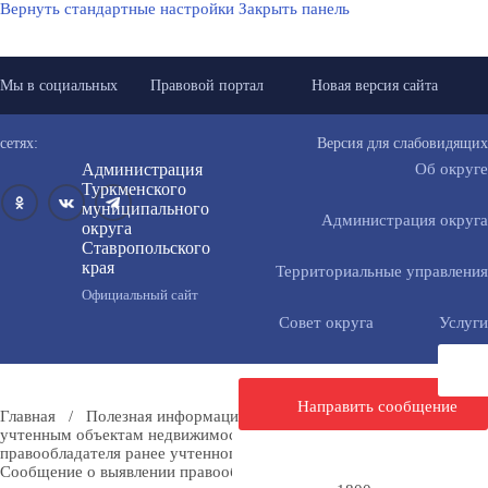
Вернуть стандартные настройки
Закрыть панель
Мы в социальных
Правовой портал
Новая версия сайта
сетях:
Версия для слабовидящих
Администрация
Об округе
Туркменского
муниципального
Администрация округа
округа
Ставропольского
края
Территориальные управления
Официальный сайт
Совет округа
Услуги
Направить сообщение
Главная
/
Полезная информация
/
Мероприятия по ранее
учтенным объектам недвижимости
/
Сообщения о выявлении
правообладателя ранее учтенного объекта недвижимости
/
Сообщение о выявлении правообладателя ранее учтенного объекта