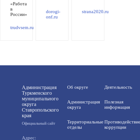
«Работа
в
dorogi-
strana2020.ru
России»
onf.ru
trudvsem.ru
Администрация
Об округе
Деятельность
Туркменского
муниципального
Администрация
Полезная
округа
округа
информация
Ставропольского
края
Территориальные
Противодействи
Официальный сайт
отделы
коррупции
Адрес: