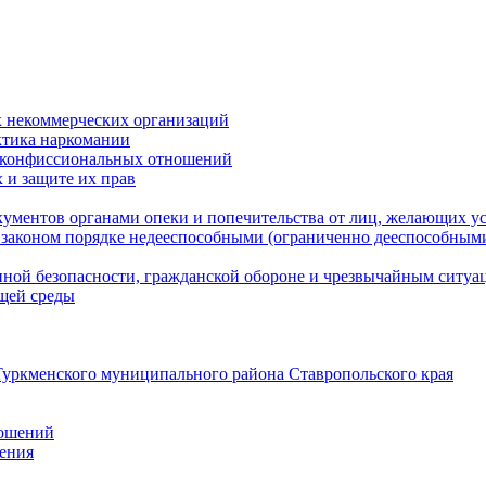
 некоммерческих организаций
ктика наркомании
оконфиссиональных отношений
 и защите их прав
ументов органами опеки и попечительства от лиц, желающих ус
законом порядке недееспособными (ограниченно дееспособным
нной безопасности, гражданской оборонe и чрезвычайным ситуа
ющей среды
уркменского муниципального района Ставропольского края
ношений
ления