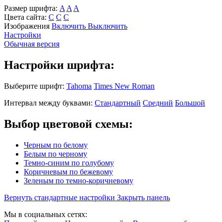
Размер шрифта:
A
A
A
Цвета сайта:
С
С
С
Изображения
Включить
Выключить
Настройки
Обычная версия
Настройки шрифта:
Выберите шрифт:
Tahoma
Times New Roman
Интервал между буквами:
Стандартный
Средний
Большой
Выбор цветовой схемы:
Черным по белому
Белым по черному
Темно-синим по голубому
Коричневым по бежевому
Зеленым по темно-коричневому
Вернуть стандартные настройки
Закрыть панель
Мы в социальных сетях: