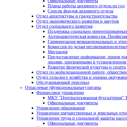
Официальные документы
Планы работы архивного отдела на год
Список фондов архивного отдела
Отдел архитектуры и градостроительства
Отдел экономического развития и закупок
Отдел социального развития
Поддержка социально ориентированных
Антинаркотическая комиссия. Профила
Гармонизация межнациональных и этн
Комиссия по делам несовершеннолетних
Миграция
Предоставление информации, прием док
лицами, признанными в установленном 
Развитие физической культуры и спорта
Отдел по мобилизационной работе, обществе
Отдел сельского хозяйства и охраны окружа
Обслуживающий персонал
Отраслевые (функциональные) органы
Финансовое управление
МКУ "Централизованная бухгалтерия" Т
Официальные документы
Управление образования
Управление имущественных и земельных от
Управление труда и социальной защиты насе
Официальные документы