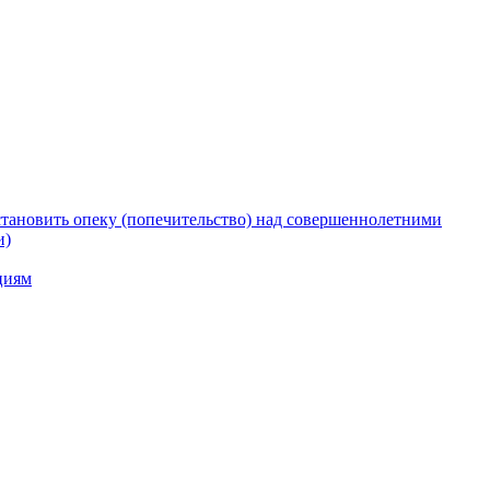
тановить опеку (попечительство) над совершеннолетними
и)
циям