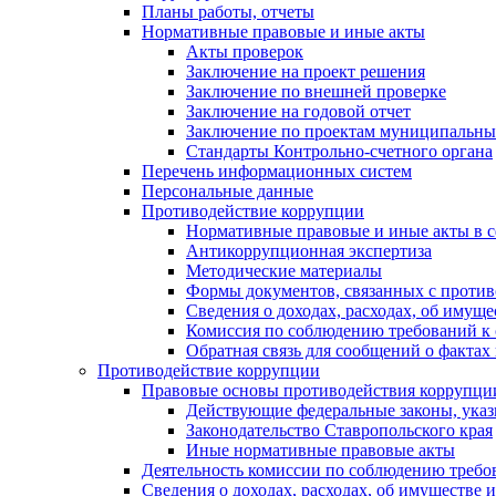
Планы работы, отчеты
Нормативные правовые и иные акты
Акты проверок
Заключение на проект решения
Заключение по внешней проверке
Заключение на годовой отчет
Заключение по проектам муниципальны
Стандарты Контрольно-счетного органа
Перечень информационных систем
Персональные данные
Противодействие коррупции
Нормативные правовые и иные акты в с
Антикоррупционная экспертиза
Методические материалы
Формы документов, связанных с против
Сведения о доходах, расходах, об имущ
Комиссия по соблюдению требований к 
Обратная связь для сообщений о фактах
Противодействие коррупции
Правовые основы противодействия коррупци
Действующие федеральные законы, указ
Законодательство Ставропольского края
Иные нормативные правовые акты
Деятельность комиссии по соблюдению требо
Сведения о доходах, расходах, об имуществе 