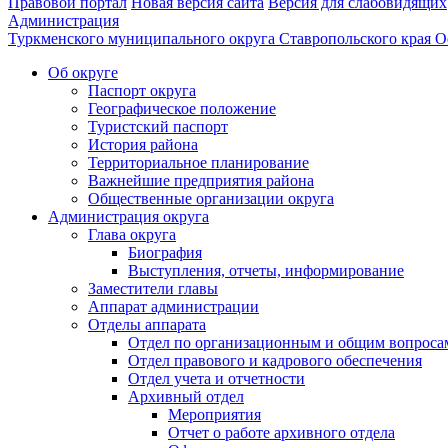
Правовой портал
Новая версия сайта
Версия для слабовидящих
Администрация
Туркменского муниципального округа Ставропольского края
О
Об округе
Паспорт округа
Географическое положение
Туристский паспорт
История района
Территориальное планирование
Важнейшие предприятия района
Общественные организации округа
Администрация округа
Глава округа
Биография
Выступления, отчеты, информирование
Заместители главы
Аппарат администрации
Отделы аппарата
Отдел по организационным и общим вопроса
Отдел правового и кадрового обеспечения
Отдел учета и отчетности
Архивный отдел
Мероприятия
Отчет о работе архивного отдела