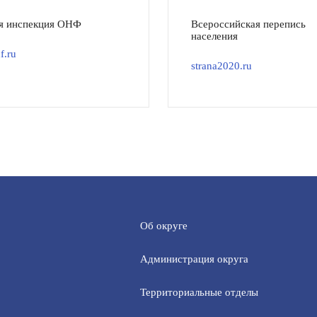
я инспекция ОНФ
Всероссийская перепись
населения
f.ru
strana2020.ru
Об округе
Администрация округа
Территориальные отделы