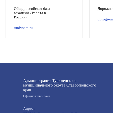
Общероссийская база
Дорожна
вакансий «Работа в
России»
dorogi-on
trudvsem.ru
Администрация Туркменского
муниципального округа Ставропольского
края
Официальный сайт
Адрес: