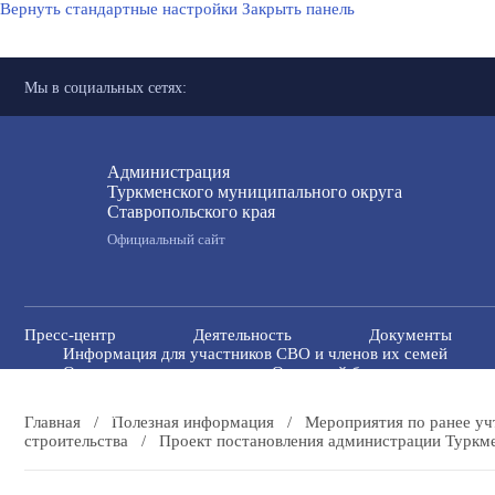
Вернуть стандартные настройки
Закрыть панель
Мы в социальных сетях:
Администрация
Туркменского муниципального округа
Ставропольского края
Официальный сайт
Пресс-центр
Деятельность
Документы
Информация для участников СВО и членов их семей
Открытые данные
Открытый бюджет для гражда
Антитеррористическая комиссия
Противодейств
Государственные и муниципальные учреждения
Главная
/
Полезная информация
/
Мероприятия по ранее у
строительства
/
Проект постановления администрации Туркме