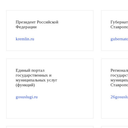
Президент Российской
Губерна
Федерации
Ставропо
kremlin.ru
gubernato
Единый портал
Регионал
государственных и
государс
муниципальных услуг
муниципа
(функций)
Ставропо
gosuslugi.ru
26gosuslu