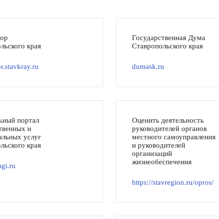
тор
Государственная Дума
льского края
Ставропольского края
r.stavkray.ru
dumask.ru
ьный портал
Оценить деятельность
твенных и
руководителей органов
льных услуг
местного самоуправления
льского края
и руководителей
организаций
жизнеобеспечения
gi.ru
https://stavregion.ru/opros/