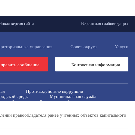
Новая версия сайта
Версия для слабовидящих
рриториальные управления
Совет округа
Услуги
править сообщение
Контактная информация
ная
Противодействие коррупции
родской среды
Муниципальная служба
риторий от чрезвычайных ситуаций
российская перепись населения 2021
ные
Региональный проект "Защитники"
лении правообладателя ранее учтенных объектов капитального