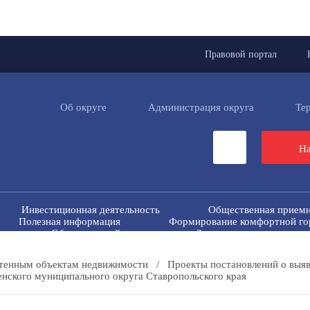
Правовой портал
Об округе
Администрация округа
Те
На
Инвестиционная деятельность
Общественная прием
Полезная информация
Формирование комфортной го
н
Общественный совет
Защита населения и тер
ие экстремизму и терроризму
Вестник ТМО
Все
Перечень пространственных сведений
Персональные дан
чтенным объектам недвижимости
/
Проекты постановлений о выяв
нского муниципального округа Ставропольского края