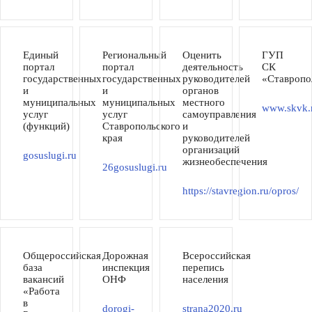
Единый
Региональный
Оценить
ГУП
портал
портал
деятельность
СК
государственных
государственных
руководителей
«Ставропо
и
и
органов
муниципальных
муниципальных
местного
www.skvk.
услуг
услуг
самоуправления
(функций)
Ставропольского
и
края
руководителей
организаций
gosuslugi.ru
жизнеобеспечения
26gosuslugi.ru
https://stavregion.ru/opros/
Общероссийская
Дорожная
Всероссийская
база
инспекция
перепись
вакансий
ОНФ
населения
«Работа
в
dorogi-
strana2020.ru