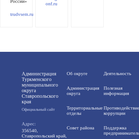
России»
onf.ru
trudvsem.ru
Администрация
Об округе
Деятельность
Туркменского
муниципального
Администрация
Полезная
округа
округа
информация
Ставропольского
края
Территориальные
Противодействи
Официальный сайт
отделы
коррупции
Адрес:
Совет района
Поддержка
356540,
предприниматель
Ставропольский край,