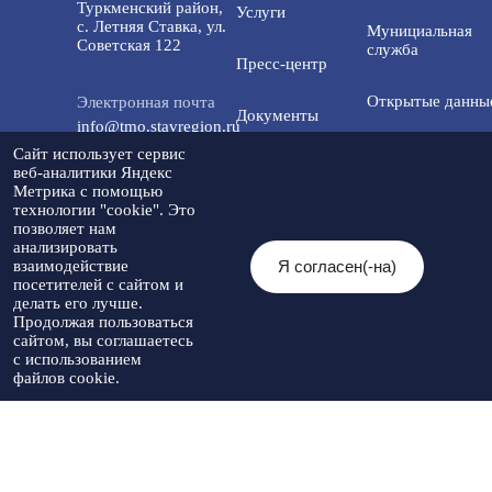
Туркменский район,
Услуги
с. Летняя Ставка, ул.
Мунициальная
Советская 122
служба
Пресс-центр
Открытые данны
Электронная почта
Документы
info@tmo.stavregion.ru
Открытый бюдже
Сайт использует сервис
Инвестиционная
для граждан
веб-аналитики Яндекс
Телефон доверия:
деятельность
Метрика с помощью
8(86565)2-05-01
технологии "cookie". Это
Общественный с
позволяет нам
Контакты
анализировать
Я согласен(-на)
взаимодействие
© 2026 Администрация Туркменского
посетителей с сайтом и
Мы в социальных
муниципального округа
Разработка
делать его лучше.
сетях:
Ставропольского края
Политика
сайта
-
Продолжая пользоваться
При использовании материалов
конфиденциальности
Артекс
сайтом, вы соглашаетесь
необходимо указывать источник
с использованием
публикации
файлов cookie.