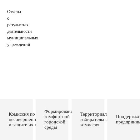
Отчеты
о
результатах
деятельности
муниципальных
учреждений
Формирование
Комиссия по делам
Территориальная
комфортной
Поддержка
несовершеннолетних
избирательная
городской
предприним
и защите их прав
комиссия
среды