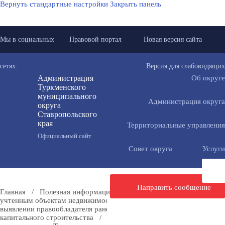
Вернуть стандартные настройки
Закрыть панель
Мы в социальных
Правовой портал
Новая версия сайта
сетях:
Версия для слабовидящих
Администрация
Об округе
Туркменского
муниципального
Администрация округа
округа
Ставропольского
края
Территориальные управления
Официальный сайт
Совет округа
Услуги
Направить сообщение
Главная
/
Полезная информация
/
Мероприятия по ранее
учтенным объектам недвижимости
/
Проекты постановлений о
выявлении правообладателя ранее учтенных объектов
капитального строительства
/
Проект постановления