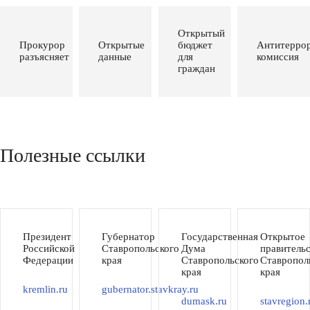
Открытый
Прокурор
Открытые
бюджет
Антитеррор
разъясняет
данные
для
комиссия
граждан
Полезные ссылки
Президент
Губернатор
Государственная
Открытое
Российской
Ставропольского
Дума
правитель
Федерации
края
Ставропольского
Ставропол
края
края
kremlin.ru
gubernator.stavkray.ru
dumask.ru
stavregion.