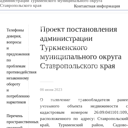
администрации Туркменского муниципального округа
Ставропольского края
Контактная информация
Пресс-центр
Деятельность
Документы
Инвестиционная деятельность
Проект постановления
Общественная приемная
Телефоны
Противодействие коррупции
администрации
доверия,
Информация для участников СВО и членов их семей
Полезная информация
вопросы
Туркменского
Формирование комфортной городской среды
и
Муниципальная служба
Открытые данные
предложения
муниципального округа
Открытый бюджет для граждан
по
Общественный совет
Ставропольского края
Защита населения и территорий от чрезвычайных
проблемам
ситуаций
противодействия
Антитеррористическая комиссия
незаконному
Противодействие экстремизму и терроризму
обороту
Вестник ТМО
06 июня 2023
и
Всероссийская перепись населения 2021
Государственные и муниципальные учреждения
потреблению
О выявлении правообладателя ранее
Перечень пространственных сведений
наркотиков
Персональные данные
учтенного объекта недвижимости с
Региональный проект "Защитники"
кадастровым номером 26:09:041101:109,
Перечень
расположенного по адресу: Ставропольский
пространственных
край, Туркменский район, Садово-
сведений