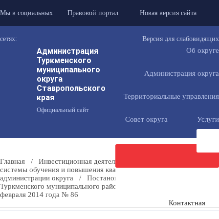
Мы в социальных
Правовой портал
Новая версия сайта
сетях:
Версия для слабовидящих
Администрация
Об округе
Туркменского
муниципального
Администрация округа
округа
Ставропольского
Территориальные управления
края
Официальный сайт
Совет округа
Услуги
Главная
/
Инвестиционная деятельность
/
Организация
системы обучения и повышения квалификации сотрудников
администрации округа
/
Постановление администрации
Направить
Туркменского муниципального района Ставропольского края от 25
февраля 2014 года № 86
Контактная
сообщение