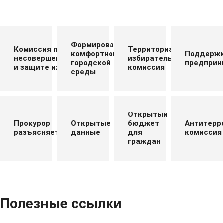
Формирование
Комиссия по делам
Территориальная
комфортной
Поддерж
несовершеннолетних
избирательная
городской
предприн
и защите их прав
комиссия
среды
Открытый
Прокурор
Открытые
бюджет
Антитерр
разъясняет
данные
для
комиссия
граждан
Полезные ссылки