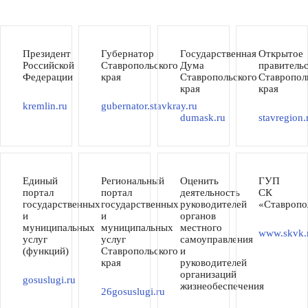
Президент
Губернатор
Государственная
Открытое
Российской
Ставропольского
Дума
правитель
Федерации
края
Ставропольского
Ставропол
края
края
kremlin.ru
gubernator.stavkray.ru
dumask.ru
stavregion.
Единый
Региональный
Оценить
ГУП
портал
портал
деятельность
СК
государственных
государственных
руководителей
«Ставропо
и
и
органов
муниципальных
муниципальных
местного
www.skvk.
услуг
услуг
самоуправления
(функций)
Ставропольского
и
края
руководителей
организаций
gosuslugi.ru
жизнеобеспечения
26gosuslugi.ru