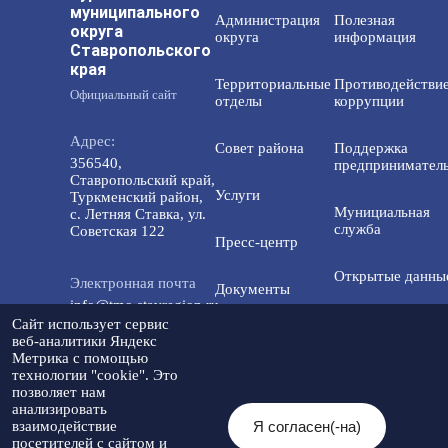
муниципального
Администрация
Полезная
округа
округа
информация
Ставропольского
края
Территориальные
Противодействи
Официальный сайт
отделы
коррупции
Адрес:
Совет района
Поддержка
356540,
предприниматель
Ставропольский край,
Услуги
Туркменский район,
Мунициальная
с. Летняя Ставка, ул.
служба
Советская 122
Пресс-центр
Открытые данны
Электронная почта
Документы
info@tmo.stavregion.ru
Открытый бюдже
Сайт использует сервис
Инвестиционная
для граждан
веб-аналитики Яндекс
деятельность
Телефон доверия:
Метрика с помощью
технологии "cookie". Это
8(86565)2-05-01
Общественный с
позволяет нам
Контакты
анализировать
Я согласен(-на)
взаимодействие
© 2026 Администрация Туркменского
посетителей с сайтом и