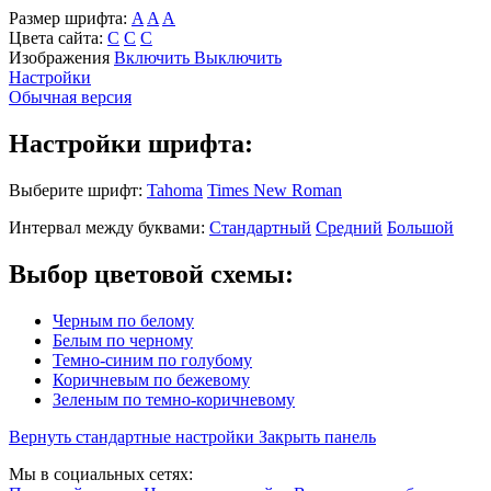
Размер шрифта:
A
A
A
Цвета сайта:
С
С
С
Изображения
Включить
Выключить
Настройки
Обычная версия
Настройки шрифта:
Выберите шрифт:
Tahoma
Times New Roman
Интервал между буквами:
Стандартный
Средний
Большой
Выбор цветовой схемы:
Черным по белому
Белым по черному
Темно-синим по голубому
Коричневым по бежевому
Зеленым по темно-коричневому
Вернуть стандартные настройки
Закрыть панель
Мы в социальных сетях: