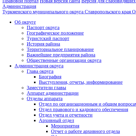
Правовой портал
Новая версия сайта
Версия для слабовидящих
Администрация
Туркменского муниципального округа Ставропольского края
О
Об округе
Паспорт округа
Географическое положение
Туристский паспорт
История района
Территориальное планирование
Важнейшие предприятия района
Общественные организации округа
Администрация округа
Глава округа
Биография
Выступления, отчеты, информирование
Заместители главы
Аппарат администрации
Отделы аппарата
Отдел по организационным и общим вопроса
Отдел правового и кадрового обеспечения
Отдел учета и отчетности
Архивный отдел
Мероприятия
Отчет о работе архивного отдела