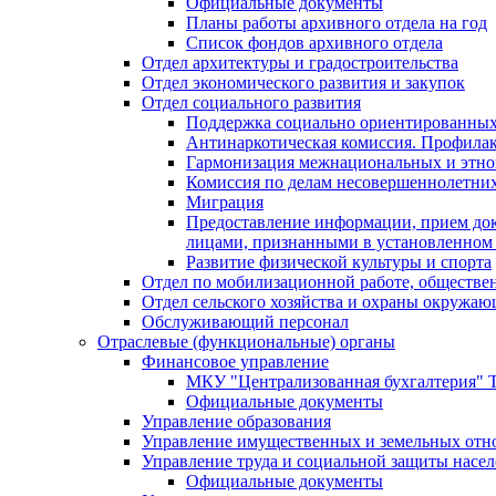
Официальные документы
Планы работы архивного отдела на год
Список фондов архивного отдела
Отдел архитектуры и градостроительства
Отдел экономического развития и закупок
Отдел социального развития
Поддержка социально ориентированных
Антинаркотическая комиссия. Профила
Гармонизация межнациональных и этн
Комиссия по делам несовершеннолетних
Миграция
Предоставление информации, прием док
лицами, признанными в установленном 
Развитие физической культуры и спорта
Отдел по мобилизационной работе, обществе
Отдел сельского хозяйства и охраны окружа
Обслуживающий персонал
Отраслевые (функциональные) органы
Финансовое управление
МКУ "Централизованная бухгалтерия" Т
Официальные документы
Управление образования
Управление имущественных и земельных от
Управление труда и социальной защиты насе
Официальные документы