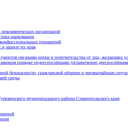
 некоммерческих организаций
ктика наркомании
оконфиссиональных отношений
 и защите их прав
ументов органами опеки и попечительства от лиц, желающих ус
законом порядке недееспособными (ограниченно дееспособным
нной безопасности, гражданской оборонe и чрезвычайным ситуа
ющей среды
уркменского муниципального района Ставропольского края
ношений
ления