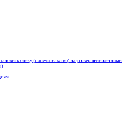
тановить опеку (попечительство) над совершеннолетними
и)
циям