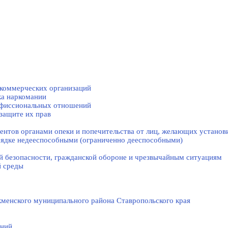
коммерческих организаций
ка наркомании
нфиссиональных отношений
защите их прав
нтов органами опеки и попечительства от лиц, желающих установи
рядке недееспособными (ограниченно дееспособными)
й безопасности, гражданской оборонe и чрезвычайным ситуациям
й среды
менского муниципального района Ставропольского края
ений