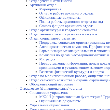
Отдел учета и отчетности
Архивный отдел
Мероприятия
Отчет о работе архивного отдела
Официальные документы
Планы работы архивного отдела на год
Список фондов архивного отдела
Отдел архитектуры и градостроительства
Отдел экономического развития и закупок
Отдел социального развития
Поддержка социально ориентированных не
Антинаркотическая комиссия. Профилакти
Гармонизация межнациональных и этноко
Комиссия по делам несовершеннолетних и 
Миграция
Предоставление информации, прием докуме
признанными в установленном законом по
Развитие физической культуры и спорта
Отдел по мобилизационной работе, общественно
Отдел сельского хозяйства и охраны окружающе
Обслуживающий персонал
Отраслевые (функциональные) органы
Финансовое управление
МКУ "Централизованная бухгалтерия" Турк
Официальные документы
Управление образования
Управление имущественных и земельных отнош