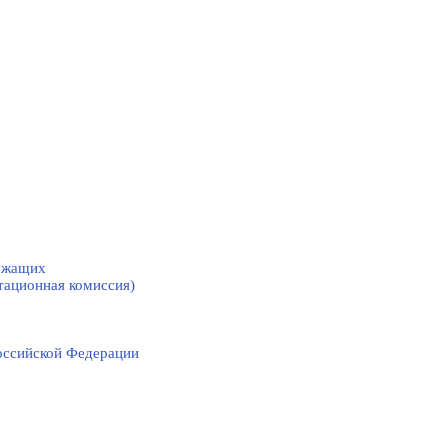
лужащих
тационная комиссия)
оссийской Федерации