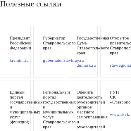
Полезные ссылки
Президент
Губернатор
Государственная
Открытое
Российской
Ставропольского
Дума
правитель
Федерации
края
Ставропольского
Ставропол
края
края
kremlin.ru
gubernator.stavkray.ru
dumask.ru
stavregion.
Единый
Региональный
Оценить
ГУП
портал
портал
деятельность
СК
государственных
государственных
руководителей
«Ставропо
и
и
органов
муниципальных
муниципальных
местного
www.skvk.
услуг
услуг
самоуправления
(функций)
Ставропольского
и
края
руководителей