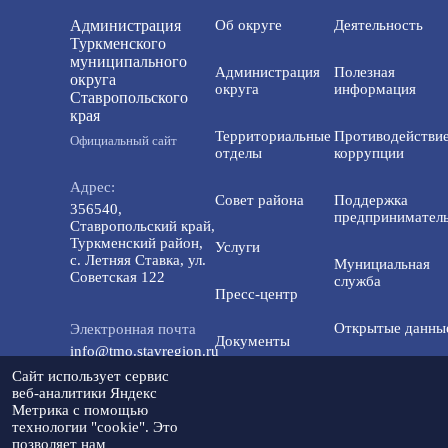
Администрация
Об округе
Деятельность
Туркменского
муниципального
Администрация
Полезная
округа
округа
информация
Ставропольского
края
Территориальные
Противодействи
Официальный сайт
отделы
коррупции
Адрес:
Совет района
Поддержка
356540,
предприниматель
Ставропольский край,
Туркменский район,
Услуги
с. Летняя Ставка, ул.
Мунициальная
Советская 122
служба
Пресс-центр
Открытые данны
Электронная почта
Документы
info@tmo.stavregion.ru
Открытый бюдже
Сайт использует сервис
Инвестиционная
для граждан
веб-аналитики Яндекс
Телефон доверия:
деятельность
Метрика с помощью
8(86565)2-05-01
технологии "cookie". Это
Общественный с
позволяет нам