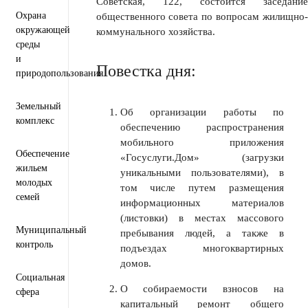
Советская, 122, состоится заседание
Охрана
общественного совета по вопросам жилищно-
окружающей
коммунального хозяйства.
среды
и
Повестка дня:
природопользования
Земельный
Об организации работы по
комплекс
обеспечению распространения
мобильного приложения
Обеспечение
«Госуслуги.Дом» (загрузки
жильем
уникальными пользователями), в
молодых
том числе путем размещения
семей
информационных материалов
(листовки) в местах массового
Муниципальный
пребывания людей, а также в
контроль
подъездах многоквартирных
домов.
Социальная
О собираемости взносов на
сфера
капитальный ремонт общего