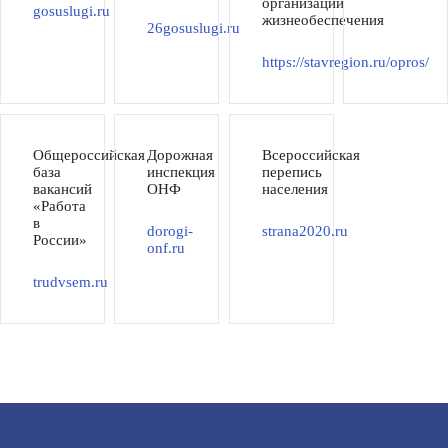
организаций
gosuslugi.ru
жизнеобеспечения
26gosuslugi.ru
https://stavregion.ru/opros/
Общероссийская
Дорожная
Всероссийская
база
инспекция
перепись
вакансий
ОНФ
населения
«Работа
в
dorogi-
strana2020.ru
России»
onf.ru
trudvsem.ru