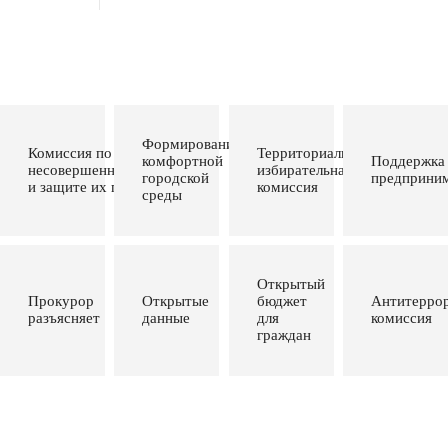
Формирование
Комиссия по делам
Территориальная
комфортной
Поддержка
несовершеннолетних
избирательная
городской
предприним
и защите их прав
комиссия
среды
Открытый
Прокурор
Открытые
бюджет
Антитеррор
разъясняет
данные
для
комиссия
граждан