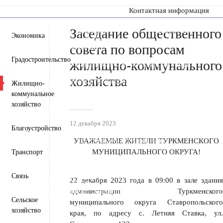
Контактная информация
Заседание общественного
Пресс-центр
Деятельность
Документы
Экономика
Инвестиционная деятельность
совета по вопросам
Общественная приемная
Противодействие коррупции
Градостроительство
жилищно-коммунального
Информация для участников СВО и членов их семей
Полезная информация
хозяйства
Формирование комфортной городской среды
Жилищно-
Муниципальная служба
Открытые данные
коммунальное
Открытый бюджет для граждан
хозяйство
Общественный совет
Защита населения и территорий от чрезвычайных
ситуаций
12 декабря 2023
Благоустройство
Антитеррористическая комиссия
Противодействие экстремизму и терроризму
УВАЖАЕМЫЕ ЖИТЕЛИ ТУРКМЕНСКОГО
Вестник ТМО
МУНИЦИПАЛЬНОГО ОКРУГА!
Транспорт
Всероссийская перепись населения 2021
Государственные и муниципальные учреждения
Перечень пространственных сведений
Связь
22 декабря 2023 года в 09:00 в зале здания
Персональные данные
Региональный проект "Защитники"
администрации Туркменского
Сельское
муниципального округа Ставропольского
хозяйство
края, по адресу с. Летняя Ставка, ул.