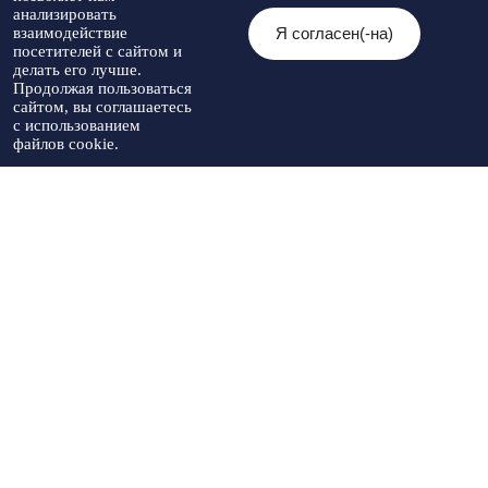
Контакты
анализировать
Я согласен(-на)
взаимодействие
© 2026 Администрация Туркменского
посетителей с сайтом и
Мы в социальных
муниципального округа
Разработка
делать его лучше.
сетях:
Ставропольского края
Политика
сайта
-
Продолжая пользоваться
При использовании материалов
конфиденциальности
Артекс
сайтом, вы соглашаетесь
необходимо указывать источник
с использованием
публикации
файлов cookie.