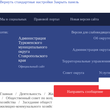
Вернуть стандартные настройки
Закрыть панель
Мы в социальных
Правовой портал
Новая версия сайта
сетях:
Версия для слабовидящих
Администрация
Об округе
Туркменского
муниципального
Администрация округа
округа
Ставропольского
края
Территориальные управления
Официальный сайт
Совет округа
Услуги
Направить сообщение
Главная
/
Деятельность
/
Жилищно-коммунальное хозяйство
/
Общественный совет по вопросам жилищно-коммунального
хозяйства
/
Заседание общественного совета по вопросам
жилищно-коммунального хозяйства