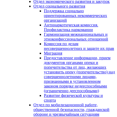
Отдел экономического развития и закупок
Отдел социального развития
Поддержка социально
ориентированных некоммерческих
организаций
Антинаркотическая комиссия.
Профилактика наркомании
Гармонизация межнациональных и
этноконфиссиональных отношений
Комиссия по делам
несовершеннолетних и защите их прав
Миграция
Предоставление информации, прием
документов органами опеки и
попечительства от лиц, желающих
установить опеку (попечительство) над
совершеннолетними лицами,
признанными в установленном
законом порядке недееспособными
(ограниченно дееспособными)
Развитие физической культуры и
спорта
Отдел по мобилизационной работе,
общественной безопасности, гражданской
оборонe и чрезвычайным ситуациям