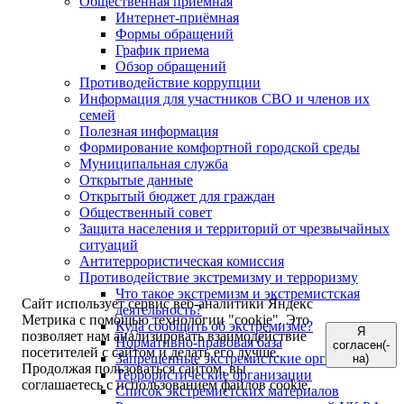
Общественная приемная
Интернет-приёмная
Формы обращений
График приема
Обзор обращений
Противодействие коррупции
Информация для участников СВО и членов их
семей
Полезная информация
Формирование комфортной городской среды
Муниципальная служба
Открытые данные
Открытый бюджет для граждан
Общественный совет
Защита населения и территорий от чрезвычайных
ситуаций
Антитеррористическая комиссия
Противодействие экстремизму и терроризму
Что такое экстремизм и экстремистская
Сайт использует сервис веб-аналитики Яндекс
деятельность?
Метрика с помощью технологии "cookie". Это
Куда сообщить об экстремизме?
Я
позволяет нам анализировать взаимодействие
Нормативно-правовая база
согласен(-
посетителей с сайтом и делать его лучше.
Запрещенные экстремистские организации
на)
Продолжая пользоваться сайтом, вы
Террористические организации
соглашаетесь с использованием файлов cookie.
Список экстремистских материалов