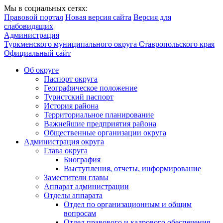
Мы в социальных сетях:
Правовой портал
Новая версия сайта
Версия для
слабовидящих
Администрация
Туркменского муниципального округа Ставропольского края
Официальный сайт
Об округе
Паспорт округа
Географическое положение
Туристский паспорт
История района
Территориальное планирование
Важнейшие предприятия района
Общественные организации округа
Администрация округа
Глава округа
Биография
Выступления, отчеты, информирование
Заместители главы
Аппарат администрации
Отделы аппарата
Отдел по организационным и общим
вопросам
Отдел правового и кадрового обеспечения