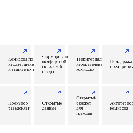
Формирование
Комиссия по делам
Территориальная
комфортной
Поддержка
несовершеннолетних
избирательная
городской
предприним
и защите их прав
комиссия
среды
Открытый
Прокурор
Открытые
бюджет
Антитеррор
разъясняет
данные
для
комиссия
граждан