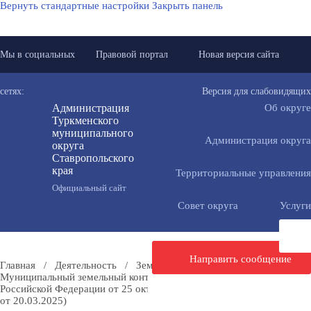
Вернуть стандартные настройки
Закрыть панель
Мы в социальных
Правовой портал
Новая версия сайта
сетях:
Версия для слабовидящих
Администрация
Об округе
Туркменского
муниципального
Администрация округа
округа
Ставропольского
края
Территориальные управления
Официальный сайт
Совет округа
Услуги
Направить сообщение
Главная
/
Деятельность
/
Земельный комплекс
/
Муниципальный земельный контроль
/
Земельный кодекс
Российской Федерации от 25 октября 2001 года № 136-ФЗ (в ред.
от 20.03.2025)