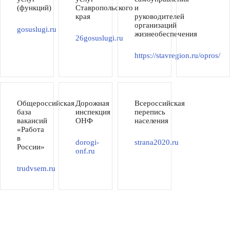
(функций)
Ставропольского
и
края
руководителей
организаций
gosuslugi.ru
жизнеобеспечения
26gosuslugi.ru
https://stavregion.ru/opros/
Общероссийская
Дорожная
Всероссийская
база
инспекция
перепись
вакансий
ОНФ
населения
«Работа
в
dorogi-
strana2020.ru
России»
onf.ru
trudvsem.ru