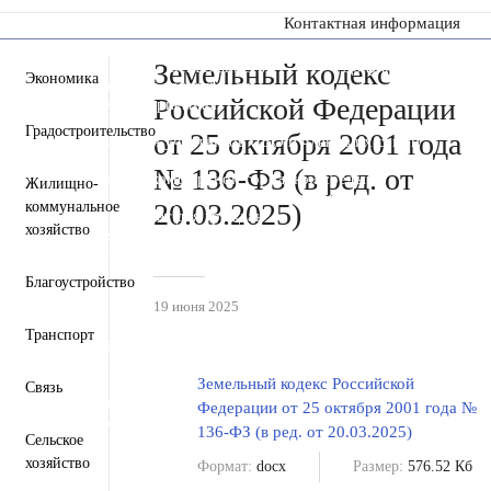
Контактная информация
Земельный кодекс
Пресс-центр
Деятельность
Документы
Экономика
Инвестиционная деятельность
Российской Федерации
Общественная приемная
Противодействие коррупции
Градостроительство
от 25 октября 2001 года
Информация для участников СВО и членов их семей
Полезная информация
№ 136-ФЗ (в ред. от
Формирование комфортной городской среды
Жилищно-
Муниципальная служба
Открытые данные
20.03.2025)
коммунальное
Открытый бюджет для граждан
хозяйство
Общественный совет
Защита населения и территорий от чрезвычайных
ситуаций
Благоустройство
Антитеррористическая комиссия
19 июня 2025
Противодействие экстремизму и терроризму
Вестник ТМО
Транспорт
Всероссийская перепись населения 2021
Государственные и муниципальные учреждения
Перечень пространственных сведений
Земельный кодекс Российской
Связь
Персональные данные
Федерации от 25 октября 2001 года №
Региональный проект "Защитники"
136-ФЗ (в ред. от 20.03.2025)
Сельское
хозяйство
Формат:
docx
Размер:
576.52 Кб