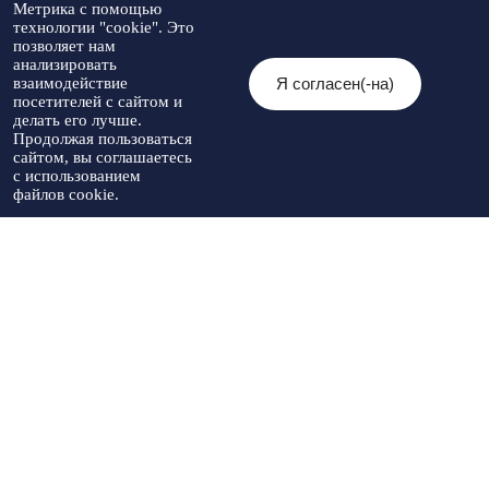
Телефон доверия:
деятельность
Метрика с помощью
8(86565)2-05-01
технологии "cookie". Это
Общественный с
позволяет нам
Контакты
анализировать
Я согласен(-на)
взаимодействие
© 2026 Администрация Туркменского
посетителей с сайтом и
Мы в социальных
муниципального округа
Разработка
делать его лучше.
сетях:
Ставропольского края
Политика
сайта
-
Продолжая пользоваться
При использовании материалов
конфиденциальности
Артекс
сайтом, вы соглашаетесь
необходимо указывать источник
с использованием
публикации
файлов cookie.