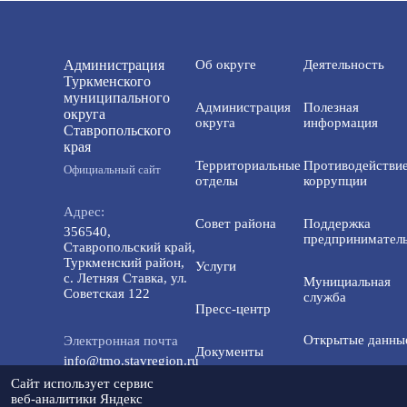
Администрация
Об округе
Деятельность
Туркменского
муниципального
Администрация
Полезная
округа
округа
информация
Ставропольского
края
Территориальные
Противодействи
Официальный сайт
отделы
коррупции
Адрес:
Совет района
Поддержка
356540,
предприниматель
Ставропольский край,
Туркменский район,
Услуги
с. Летняя Ставка, ул.
Мунициальная
Советская 122
служба
Пресс-центр
Открытые данны
Электронная почта
Документы
info@tmo.stavregion.ru
Открытый бюдже
Сайт использует сервис
Инвестиционная
для граждан
веб-аналитики Яндекс