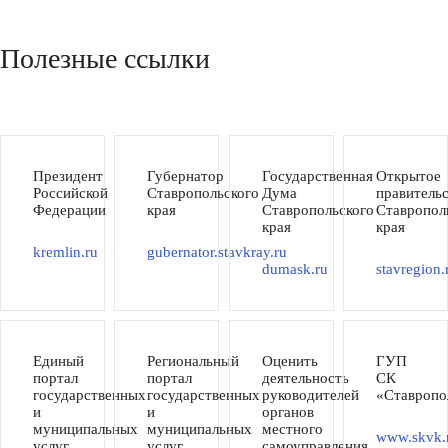
Полезные ссылки
Президент
Губернатор
Государственная
Открытое
Российской
Ставропольского
Дума
правитель
Федерации
края
Ставропольского
Ставропол
края
края
kremlin.ru
gubernator.stavkray.ru
dumask.ru
stavregion.
Единый
Региональный
Оценить
ГУП
портал
портал
деятельность
СК
государственных
государственных
руководителей
«Ставропо
и
и
органов
муниципальных
муниципальных
местного
www.skvk.
услуг
услуг
самоуправления