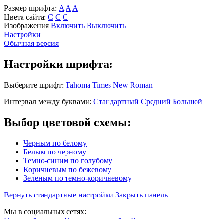
Размер шрифта:
A
A
A
Цвета сайта:
С
С
С
Изображения
Включить
Выключить
Настройки
Обычная версия
Настройки шрифта:
Выберите шрифт:
Tahoma
Times New Roman
Интервал между буквами:
Стандартный
Средний
Большой
Выбор цветовой схемы:
Черным по белому
Белым по черному
Темно-синим по голубому
Коричневым по бежевому
Зеленым по темно-коричневому
Вернуть стандартные настройки
Закрыть панель
Мы в социальных сетях: