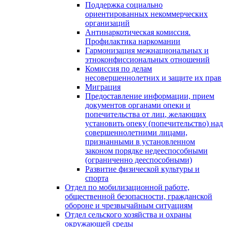
Поддержка социально
ориентированных некоммерческих
организаций
Антинаркотическая комиссия.
Профилактика наркомании
Гармонизация межнациональных и
этноконфиссиональных отношений
Комиссия по делам
несовершеннолетних и защите их прав
Миграция
Предоставление информации, прием
документов органами опеки и
попечительства от лиц, желающих
установить опеку (попечительство) над
совершеннолетними лицами,
признанными в установленном
законом порядке недееспособными
(ограниченно дееспособными)
Развитие физической культуры и
спорта
Отдел по мобилизационной работе,
общественной безопасности, гражданской
оборонe и чрезвычайным ситуациям
Отдел сельского хозяйства и охраны
окружающей среды