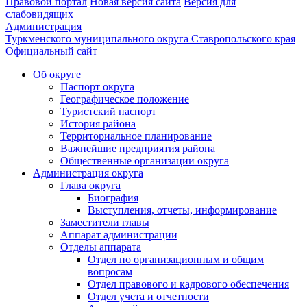
Правовой портал
Новая версия сайта
Версия для
слабовидящих
Администрация
Туркменского муниципального округа Ставропольского края
Официальный сайт
Об округе
Паспорт округа
Географическое положение
Туристский паспорт
История района
Территориальное планирование
Важнейшие предприятия района
Общественные организации округа
Администрация округа
Глава округа
Биография
Выступления, отчеты, информирование
Заместители главы
Аппарат администрации
Отделы аппарата
Отдел по организационным и общим
вопросам
Отдел правового и кадрового обеспечения
Отдел учета и отчетности