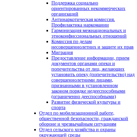
Поддержка социально
ориентированных некоммерческих
организаций
Антинаркотическая комиссия.
Профилактика наркомании
Гармонизация межнациональных и
этноконфиссиональных отношений
Комиссия по делам
несовершеннолетних и защите их прав
Миграция
Предоставление информации, прием
документов органами опеки и
попечительства от лиц, желающих
установить опеку (попечительство) над
совершеннолетними лицами,
признанными в установленном
законом порядке недееспособными
(ограниченно дееспособными)
Развитие физической культуры и
спорта
Отдел по мобилизационной работе,
общественной безопасности, гражданской
оборонe и чрезвычайным ситуациям
Отдел сельского хозяйства и охраны
окружающей среды