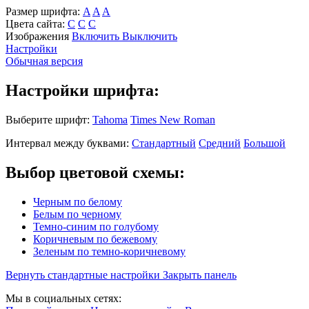
Размер шрифта:
A
A
A
Цвета сайта:
С
С
С
Изображения
Включить
Выключить
Настройки
Обычная версия
Настройки шрифта:
Выберите шрифт:
Tahoma
Times New Roman
Интервал между буквами:
Стандартный
Средний
Большой
Выбор цветовой схемы:
Черным по белому
Белым по черному
Темно-синим по голубому
Коричневым по бежевому
Зеленым по темно-коричневому
Вернуть стандартные настройки
Закрыть панель
Мы в социальных сетях: