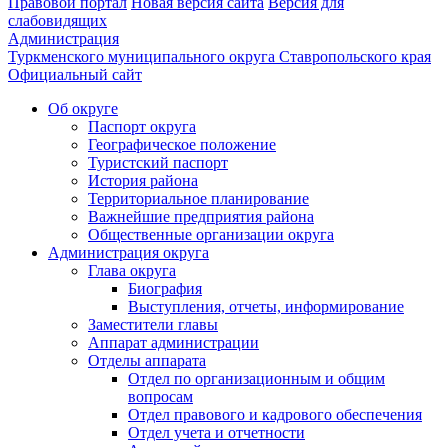
Правовой портал
Новая версия сайта
Версия для
слабовидящих
Администрация
Туркменского муниципального округа Ставропольского края
Официальный сайт
Об округе
Паспорт округа
Географическое положение
Туристский паспорт
История района
Территориальное планирование
Важнейшие предприятия района
Общественные организации округа
Администрация округа
Глава округа
Биография
Выступления, отчеты, информирование
Заместители главы
Аппарат администрации
Отделы аппарата
Отдел по организационным и общим
вопросам
Отдел правового и кадрового обеспечения
Отдел учета и отчетности