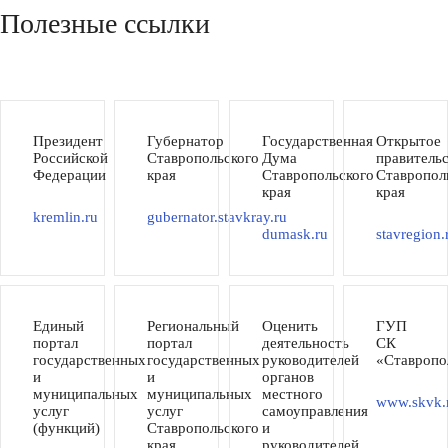
Полезные ссылки
Президент
Губернатор
Государственная
Открытое
Российской
Ставропольского
Дума
правитель
Федерации
края
Ставропольского
Ставропол
края
края
kremlin.ru
gubernator.stavkray.ru
dumask.ru
stavregion.
Единый
Региональный
Оценить
ГУП
портал
портал
деятельность
СК
государственных
государственных
руководителей
«Ставропо
и
и
органов
муниципальных
муниципальных
местного
www.skvk.
услуг
услуг
самоуправления
(функций)
Ставропольского
и
края
руководителей