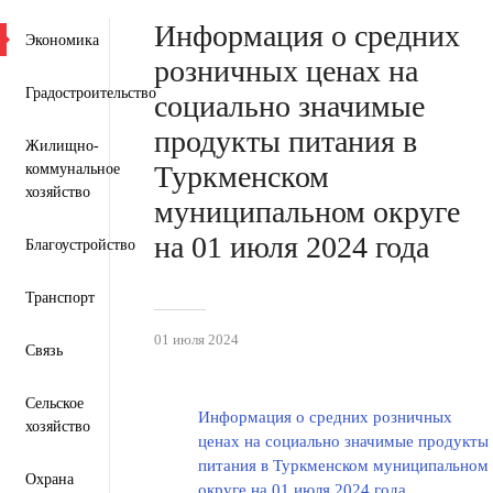
Пресс-центр
Деятельность
Документы
Информация о средних
Экономика
розничных ценах на
Градостроительство
социально значимые
продукты питания в
Жилищно-
Туркменском
коммунальное
хозяйство
муниципальном округе
на 01 июля 2024 года
Благоустройство
Транспорт
01 июля 2024
Связь
Сельское
Информация о средних розничных
хозяйство
ценах на социально значимые продукты
питания в Туркменском муниципальном
Охрана
округе на 01 июля 2024 года