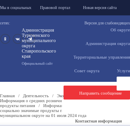
Мы в социальных
Правовой портал
Новая версия сайта
сетях:
Версия для слабовидящих
Администрация
Об округе
Туркменского
муниципального
Администрация округа
округа
Ставропольского
края
Территориальные управления
Официальный сайт
Совет округа
Услуги
Направить сообщение
Главная
/
Деятельность
/
Экономика
/
Торговля
/
Информация о средних розничных ценах на социально значимые
продукты питания
/
Информация о средних розничных ценах на
социально значимые продукты питания в Туркменском
муниципальном округе на 01 июля 2024 года
Контактная информация