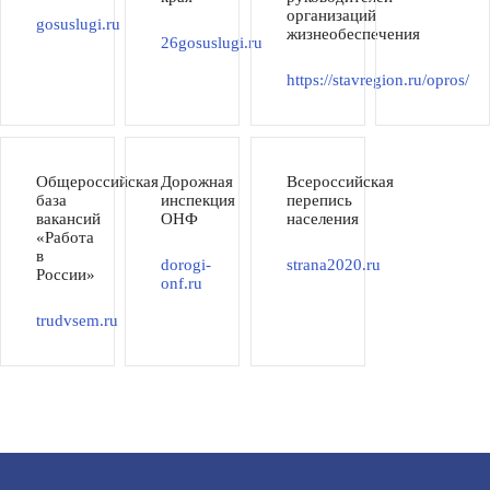
организаций
gosuslugi.ru
жизнеобеспечения
26gosuslugi.ru
https://stavregion.ru/opros/
Общероссийская
Дорожная
Всероссийская
база
инспекция
перепись
вакансий
ОНФ
населения
«Работа
в
dorogi-
strana2020.ru
России»
onf.ru
trudvsem.ru