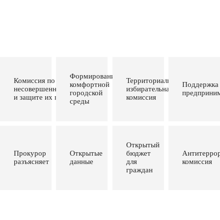
Формирование
Комиссия по делам
Территориальная
комфортной
Поддержка
несовершеннолетних
избирательная
городской
предприним
и защите их прав
комиссия
среды
Открытый
Прокурор
Открытые
бюджет
Антитеррор
разъясняет
данные
для
комиссия
граждан