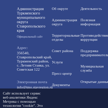
Администрация
Об округе
Деятельность
Туркменского
муниципального
Администрация
Полезная
округа
округа
информация
Ставропольского
края
Территориальные
Противодействи
Официальный сайт
отделы
коррупции
Адрес:
Совет района
Поддержка
356540,
предприниматель
Ставропольский край,
Туркменский район,
Услуги
с. Летняя Ставка, ул.
Мунициальная
Советская 122
служба
Пресс-центр
Открытые данны
Электронная почта
Документы
info@tmo.stavregion.ru
Открытый бюдже
Сайт использует сервис
Инвестиционная
для граждан
веб-аналитики Яндекс
Телефон доверия:
деятельность
Метрика с помощью
8(86565)2-05-01
технологии "cookie". Это