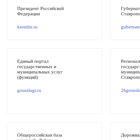
Президент Российской
Губерна
Федерации
Ставропо
kremlin.ru
gubernato
Единый портал
Регионал
государственных и
государс
муниципальных услуг
муниципа
(функций)
Ставропо
gosuslugi.ru
26gosuslu
Общероссийская база
Дорожна