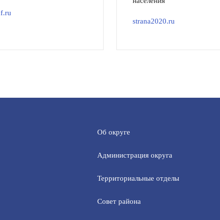
населения
f.ru
strana2020.ru
Об округе
Администрация округа
Территориальные отделы
Совет района