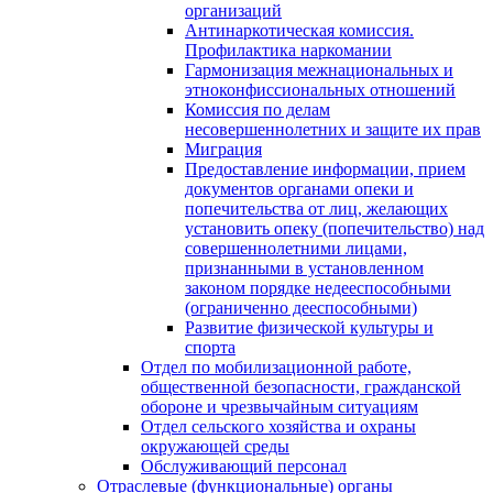
организаций
Антинаркотическая комиссия.
Профилактика наркомании
Гармонизация межнациональных и
этноконфиссиональных отношений
Комиссия по делам
несовершеннолетних и защите их прав
Миграция
Предоставление информации, прием
документов органами опеки и
попечительства от лиц, желающих
установить опеку (попечительство) над
совершеннолетними лицами,
признанными в установленном
законом порядке недееспособными
(ограниченно дееспособными)
Развитие физической культуры и
спорта
Отдел по мобилизационной работе,
общественной безопасности, гражданской
оборонe и чрезвычайным ситуациям
Отдел сельского хозяйства и охраны
окружающей среды
Обслуживающий персонал
Отраслевые (функциональные) органы