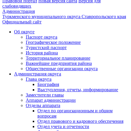
Правовой портал
Новая версия сайта
Версия для
слабовидящих
Администрация
Туркменского муниципального округа Ставропольского края
Официальный сайт
Об округе
Паспорт округа
Географическое положение
Туристский паспорт
История района
Территориальное планирование
Важнейшие предприятия района
Общественные организации округа
Администрация округа
Глава округа
Биография
Выступления, отчеты, информирование
Заместители главы
Аппарат администрации
Отделы аппарата
Отдел по организационным и общим
вопросам
Отдел правового и кадрового обеспечения
Отдел учета и отчетности