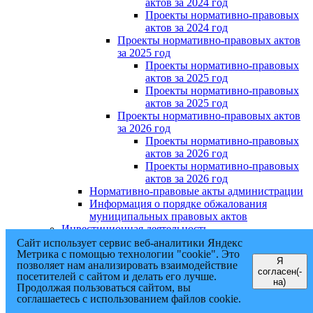
актов за 2024 год
Проекты нормативно-правовых
актов за 2024 год
Проекты нормативно-правовых актов
за 2025 год
Проекты нормативно-правовых
актов за 2025 год
Проекты нормативно-правовых
актов за 2025 год
Проекты нормативно-правовых актов
за 2026 год
Проекты нормативно-правовых
актов за 2026 год
Проекты нормативно-правовых
актов за 2026 год
Нормативно-правовые акты администрации
Информация о порядке обжалования
муниципальных правовых актов
Инвестиционная деятельность
Общественная приемная
Сайт использует сервис веб-аналитики Яндекс
Интернет-приёмная
Метрика с помощью технологии "cookie". Это
Я
позволяет нам анализировать взаимодействие
Формы обращений
согласен(-
посетителей с сайтом и делать его лучше.
График приема
на)
Продолжая пользоваться сайтом, вы
Обзор обращений
соглашаетесь с использованием файлов cookie.
Противодействие коррупции