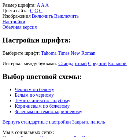
Размер шрифта:
A
A
A
Цвета сайта:
С
С
С
Изображения
Включить
Выключить
Настройки
Обычная версия
Настройки шрифта:
Выберите шрифт:
Tahoma
Times New Roman
Интервал между буквами:
Стандартный
Средний
Большой
Выбор цветовой схемы:
Черным по белому
Белым по черному
Темно-синим по голубому
Коричневым по бежевому
Зеленым по темно-коричневому
Вернуть стандартные настройки
Закрыть панель
Мы в социальных сетях: