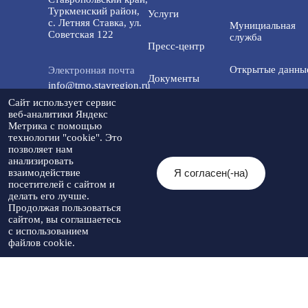
Туркменский район,
Услуги
с. Летняя Ставка, ул.
Мунициальная
Советская 122
служба
Пресс-центр
Открытые данны
Электронная почта
Документы
info@tmo.stavregion.ru
Открытый бюдже
Сайт использует сервис
Инвестиционная
для граждан
веб-аналитики Яндекс
Телефон доверия:
деятельность
Метрика с помощью
8(86565)2-05-01
технологии "cookie". Это
Общественный с
позволяет нам
Контакты
анализировать
Я согласен(-на)
взаимодействие
© 2026 Администрация Туркменского
посетителей с сайтом и
Мы в социальных
муниципального округа
Разработка
делать его лучше.
сетях:
Ставропольского края
Политика
сайта
-
Продолжая пользоваться
При использовании материалов
конфиденциальности
Артекс
сайтом, вы соглашаетесь
необходимо указывать источник
с использованием
публикации
файлов cookie.