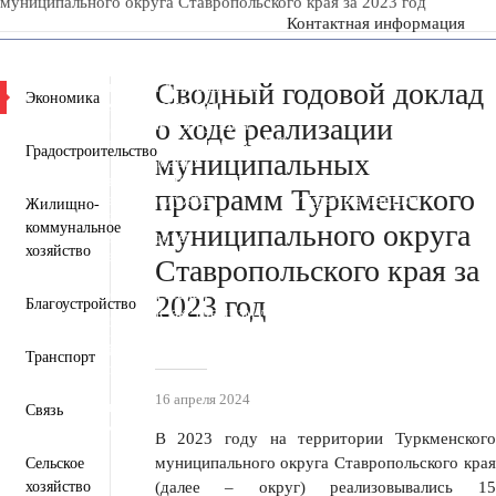
муниципального округа Ставропольского края за 2023 год
Контактная информация
Пресс-центр
Деятельность
Документы
Сводный годовой доклад
Инвестиционная деятельность
Экономика
Общественная приемная
о ходе реализации
Противодействие коррупции
Информация для участников СВО и членов их семей
Градостроительство
муниципальных
Полезная информация
Формирование комфортной городской среды
программ Туркменского
Муниципальная служба
Открытые данные
Жилищно-
Открытый бюджет для граждан
муниципального округа
коммунальное
Общественный совет
хозяйство
Защита населения и территорий от чрезвычайных
Ставропольского края за
ситуаций
Антитеррористическая комиссия
2023 год
Благоустройство
Противодействие экстремизму и терроризму
Вестник ТМО
Всероссийская перепись населения 2021
Транспорт
Государственные и муниципальные учреждения
Перечень пространственных сведений
16 апреля 2024
Персональные данные
Связь
Региональный проект "Защитники"
В 2023 году на территории Туркменского
муниципального округа Ставропольского края
Сельское
хозяйство
(далее – округ) реализовывались 15