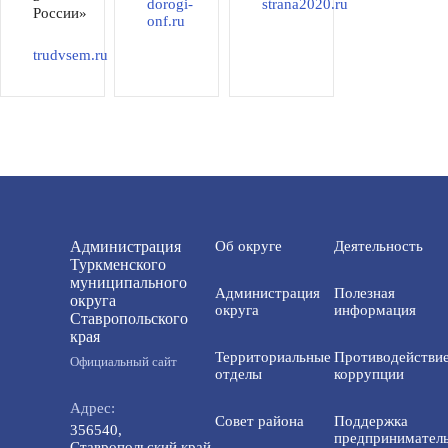
dorogi-
strana2020.ru
России»
onf.ru
trudvsem.ru
Администрация
Об округе
Деятельность
Туркменского
муниципального
Администрация
Полезная
округа
округа
информация
Ставропольского
края
Территориальные
Противодействи
Официальный сайт
отделы
коррупции
Адрес:
Совет района
Поддержка
356540,
предприниматель
Ставропольский край,