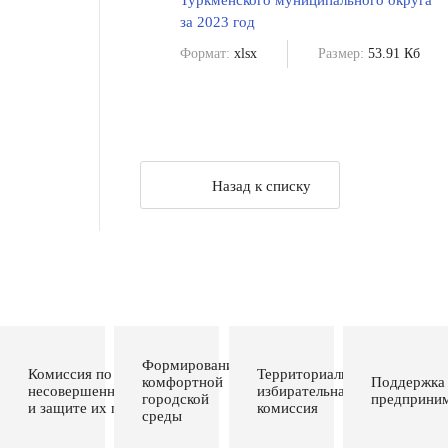
Туркменского муниципального округа
за 2023 год
Формат:
xlsx
Размер:
53.91 Кб
Назад к списку
Формирование
Комиссия по делам
Территориальная
комфортной
Поддержка
несовершеннолетних
избирательная
городской
предприним
и защите их прав
комиссия
среды