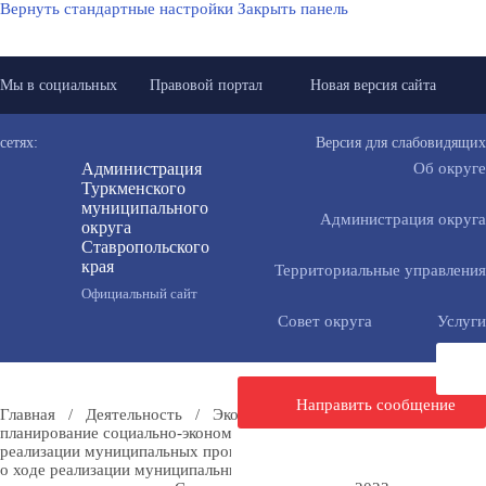
Вернуть стандартные настройки
Закрыть панель
Мы в социальных
Правовой портал
Новая версия сайта
сетях:
Версия для слабовидящих
Администрация
Об округе
Туркменского
муниципального
Администрация округа
округа
Ставропольского
края
Территориальные управления
Официальный сайт
Совет округа
Услуги
Направить сообщение
Главная
/
Деятельность
/
Экономика
/
Стратегическое
планирование социально-экономического развития
/
Отчет
реализации муниципальных программ
/
Сводный годовой доклад
о ходе реализации муниципальных программ Туркменского