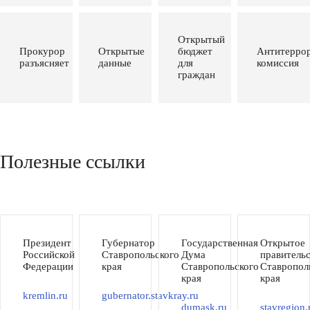
Открытый
Прокурор
Открытые
бюджет
Антитеррор
разъясняет
данные
для
комиссия
граждан
Полезные ссылки
Президент
Губернатор
Государственная
Открытое
Российской
Ставропольского
Дума
правитель
Федерации
края
Ставропольского
Ставропол
края
края
kremlin.ru
gubernator.stavkray.ru
dumask.ru
stavregion.