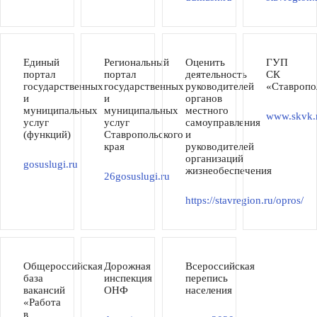
Единый
Региональный
Оценить
ГУП
портал
портал
деятельность
СК
государственных
государственных
руководителей
«Ставропо
и
и
органов
муниципальных
муниципальных
местного
www.skvk.
услуг
услуг
самоуправления
(функций)
Ставропольского
и
края
руководителей
организаций
gosuslugi.ru
жизнеобеспечения
26gosuslugi.ru
https://stavregion.ru/opros/
Общероссийская
Дорожная
Всероссийская
база
инспекция
перепись
вакансий
ОНФ
населения
«Работа
в