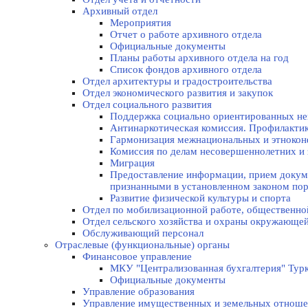
Архивный отдел
Мероприятия
Отчет о работе архивного отдела
Официальные документы
Планы работы архивного отдела на год
Список фондов архивного отдела
Отдел архитектуры и градостроительства
Отдел экономического развития и закупок
Отдел социального развития
Поддержка социально ориентированных не
Антинаркотическая комиссия. Профилакти
Гармонизация межнациональных и этноко
Комиссия по делам несовершеннолетних и 
Миграция
Предоставление информации, прием докуме
признанными в установленном законом по
Развитие физической культуры и спорта
Отдел по мобилизационной работе, общественно
Отдел сельского хозяйства и охраны окружающе
Обслуживающий персонал
Отраслевые (функциональные) органы
Финансовое управление
МКУ "Централизованная бухгалтерия" Турк
Официальные документы
Управление образования
Управление имущественных и земельных отнош