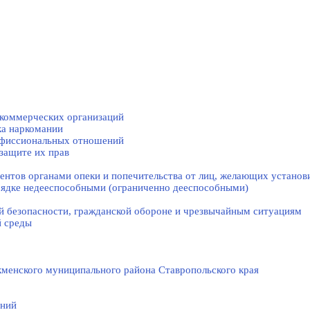
коммерческих организаций
ка наркомании
нфиссиональных отношений
защите их прав
нтов органами опеки и попечительства от лиц, желающих установи
рядке недееспособными (ограниченно дееспособными)
й безопасности, гражданской оборонe и чрезвычайным ситуациям
й среды
менского муниципального района Ставропольского края
ений