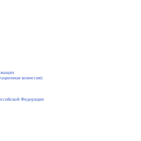
лужащих
тационная комиссия)
оссийской Федерации