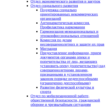
Отдел экономического развития и закупок
Отдел социального развития
Поддержка социально
ориентированных некоммерческих
организаций
Антинаркотическая комиссия.
Профилактика наркомании
Гармонизация межнациональных и
этноконфиссиональных отношений
Комиссия по делам
несовершеннолетних и защите их прав
Миграция
Предоставление информации, прием
документов органами опеки и
попечительства от лиц, желающих
установить опеку (попечительство) над
совершеннолетними лицами,
признанными в установленном
законом порядке недееспособными
(ограниченно дееспособными)
Развитие физической культуры и
спорта
Отдел по мобилизационной работе,
общественной безопасности, гражданской
оборонe и чрезвычайным ситуациям