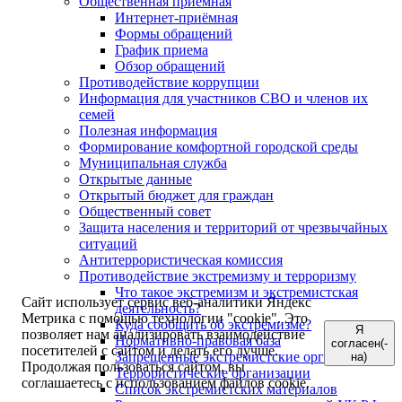
Общественная приемная
Интернет-приёмная
Формы обращений
График приема
Обзор обращений
Противодействие коррупции
Информация для участников СВО и членов их
семей
Полезная информация
Формирование комфортной городской среды
Муниципальная служба
Открытые данные
Открытый бюджет для граждан
Общественный совет
Защита населения и территорий от чрезвычайных
ситуаций
Антитеррористическая комиссия
Противодействие экстремизму и терроризму
Что такое экстремизм и экстремистская
Сайт использует сервис веб-аналитики Яндекс
деятельность?
Метрика с помощью технологии "cookie". Это
Куда сообщить об экстремизме?
Я
позволяет нам анализировать взаимодействие
Нормативно-правовая база
согласен(-
посетителей с сайтом и делать его лучше.
Запрещенные экстремистские организации
на)
Продолжая пользоваться сайтом, вы
Террористические организации
соглашаетесь с использованием файлов cookie.
Список экстремистских материалов