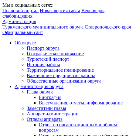
Мы в социальных сетях:
Правовой портал
Новая версия сайта
Версия для
слабовидящих
Администрация
Туркменского муниципального округа Ставропольского края
Официальный сайт
Об округе
Паспорт округа
Географическое положение
Туристский паспорт
История района
Территориальное планирование
Важнейшие предприятия района
Общественные организации округа
Администрация округа
Глава округа
Биография
Выступления, отчеты, информирование
Заместители главы
Аппарат администрации
Отделы аппарата
Отдел по организационным и общим
вопросам
Отдел правового и кадрового обеспечения