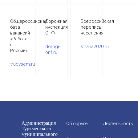
Общероссийская
Дорожная
Всероссийская
база
инспекция
перепись
вакансий
ОНФ
населения
«Работа
в
dorogi-
strana2020.ru
России»
onf.ru
trudvsem.ru
Администрация
Об округе
Деятельность
Туркменского
муниципального