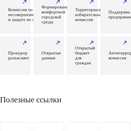
Формирование
Комиссия по делам
Территориальная
комфортной
Поддержка
несовершеннолетних
избирательная
городской
предприним
и защите их прав
комиссия
среды
Открытый
Прокурор
Открытые
бюджет
Антитеррор
разъясняет
данные
для
комиссия
граждан
Полезные ссылки