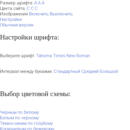
Размер шрифта:
A
A
A
Цвета сайта:
С
С
С
Изображения
Включить
Выключить
Настройки
Обычная версия
Настройки шрифта:
Выберите шрифт:
Tahoma
Times New Roman
Интервал между буквами:
Стандартный
Средний
Большой
Выбор цветовой схемы:
Черным по белому
Белым по черному
Темно-синим по голубому
Коричневым по бежевому