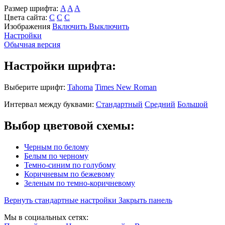
Размер шрифта:
A
A
A
Цвета сайта:
С
С
С
Изображения
Включить
Выключить
Настройки
Обычная версия
Настройки шрифта:
Выберите шрифт:
Tahoma
Times New Roman
Интервал между буквами:
Стандартный
Средний
Большой
Выбор цветовой схемы:
Черным по белому
Белым по черному
Темно-синим по голубому
Коричневым по бежевому
Зеленым по темно-коричневому
Вернуть стандартные настройки
Закрыть панель
Мы в социальных сетях: