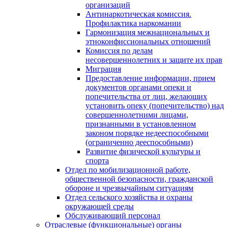
организаций
Антинаркотическая комиссия.
Профилактика наркомании
Гармонизация межнациональных и
этноконфиссиональных отношений
Комиссия по делам
несовершеннолетних и защите их прав
Миграция
Предоставление информации, прием
документов органами опеки и
попечительства от лиц, желающих
установить опеку (попечительство) над
совершеннолетними лицами,
признанными в установленном
законом порядке недееспособными
(ограниченно дееспособными)
Развитие физической культуры и
спорта
Отдел по мобилизационной работе,
общественной безопасности, гражданской
оборонe и чрезвычайным ситуациям
Отдел сельского хозяйства и охраны
окружающей среды
Обслуживающий персонал
Отраслевые (функциональные) органы