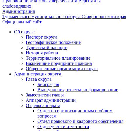
Правовой портал
Новая версия сайта
Версия для
слабовидящих
Администрация
Туркменского муниципального округа Ставропольского края
Официальный сайт
Об округе
Паспорт округа
Географическое положение
Туристский паспорт
История района
Территориальное планирование
Важнейшие предприятия района
Общественные организации округа
Администрация округа
Глава округа
Биография
Выступления, отчеты, информирование
Заместители главы
Аппарат администрации
Отделы аппарата
Отдел по организационным и общим
вопросам
Отдел правового и кадрового обеспечения
Отдел учета и отчетности