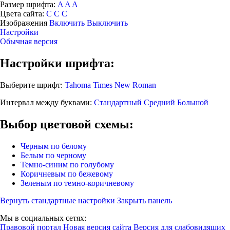
Размер шрифта:
A
A
A
Цвета сайта:
С
С
С
Изображения
Включить
Выключить
Настройки
Обычная версия
Настройки шрифта:
Выберите шрифт:
Tahoma
Times New Roman
Интервал между буквами:
Стандартный
Средний
Большой
Выбор цветовой схемы:
Черным по белому
Белым по черному
Темно-синим по голубому
Коричневым по бежевому
Зеленым по темно-коричневому
Вернуть стандартные настройки
Закрыть панель
Мы в социальных сетях:
Правовой портал
Новая версия сайта
Версия для слабовидящих