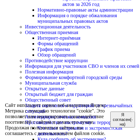
актов за 2026 год
Нормативно-правовые акты администрации
Информация о порядке обжалования
муниципальных правовых актов
Инвестиционная деятельность
Общественная приемная
Интернет-приёмная
Формы обращений
График приема
Обзор обращений
Противодействие коррупции
Информация для участников СВО и членов их семей
Полезная информация
Формирование комфортной городской среды
Муниципальная служба
Открытые данные
Открытый бюджет для граждан
Общественный совет
Сайт использует сервис веб-аналитики Яндекс
Защита населения и территорий от чрезвычайных
Метрика с помощью технологии "cookie". Это
ситуаций
Я
позволяет нам анализировать взаимодействие
Антитеррористическая комиссия
согласен(-
посетителей с сайтом и делать его лучше.
Противодействие экстремизму и терроризму
на)
Продолжая пользоваться сайтом, вы
Что такое экстремизм и экстремистская
соглашаетесь с использованием файлов cookie.
деятельность?
Куда сообщить об экстремизме?