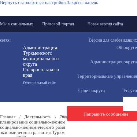
Вернуть стандартные настройки
Закрыть панель
Мы в социальных
Правовой портал
Новая версия сайта
сетях:
Версия для слабовидящих
Администрация
Об округе
Туркменского
муниципального
Администрация округа
округа
Ставропольского
края
Территориальные управления
Официальный сайт
Совет округа
Услуги
Направить сообщение
Главная
/
Деятельность
/
Экономика
/
Стратегическое
планирование социально-экономического развития
/
Итоги
социально-экономического развития
/
Итоги социально –
экономического развития Туркменского муниципального округа за I