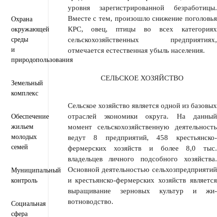
уровня зарегистрированной безработицы.
Вместе с тем, произошло снижение поголовья
Охрана
КРС, овец, птицы во всех категориях
окружающей
среды
сельскохозяйственных предприятиях,
и
отмечается естественная убыль населения.
природопользования
СЕЛЬСКОЕ ХОЗЯЙСТВО
Земельный
комплекс
Сельское хозяйство является одной из базовых
отраслей экономики ок­руга. На данный
Обеспечение
жильем
момент сельскохозяйственную деятельность
молодых
ведут 8 предпри­ятий, 458 крестьянско-
семей
фермерских хозяйств и более 8,0 тыс.
владельцев личного подсоб­ного хозяйства.
Основной деятельностью сельхозпредприятий
Муниципальный
и кре­стьянско-фермерских хозяйств является
контроль
выращивание зерновых культур и жи­
вотноводство.
Социальная
сфера