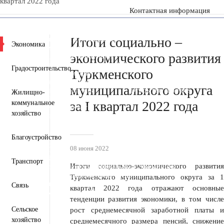
квартал 2022 года
Контактная информация
Пресс-центр
Деятельность
Документы
Итоги социально –
Инвестиционная деятельность
Экономика
Общественная приемная
экономического развития
Противодействие коррупции
Информация для участников СВО и членов их семей
Градостроительство
Туркменского
Полезная информация
Формирование комфортной городской среды
муниципального округа
Муниципальная служба
Открытые данные
Жилищно-
Открытый бюджет для граждан
за I квартал 2022 года
коммунальное
Общественный совет
хозяйство
Защита населения и территорий от чрезвычайных
ситуаций
Антитеррористическая комиссия
Благоустройство
Противодействие экстремизму и терроризму
08 июня 2022
Вестник ТМО
Всероссийская перепись населения 2021
Транспорт
Итоги социально-экономического развития
Государственные и муниципальные учреждения
Перечень пространственных сведений
Туркменского муниципального округа за 1
Персональные данные
Связь
квартал 2022 года отражают основные
Региональный проект "Защитники"
тенденции развития экономики, в том числе
Сельское
рост среднемесячной заработной платы и
хозяйство
среднемесячного размера пенсий, снижение