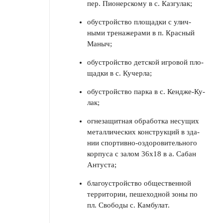
пер. Пионер­скому в с. Казгу­лак;
обустройство пло­щадки с улич­
ными тре­наже­рами в п. Крас­ный
Ма­ныч;
обустройство детской игровой пло­
щадки в с. Ку­черла;
обустройство парка в с. Кендже-Ку­
лак;
огнезащитная обработка несущих
металличе­ских конструкций в зда­
нии спортивно-оздорови­тельного
корпуса с залом 36х18 в а. Сабан
Антуста;
благоустройство общественной
тер­рито­рии, пешеходной зоны по
пл. Свободы с. Кам­булат.