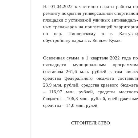
На 01.04.2022 г. частично начаты работы по
ремонту покрытия универсальной спортив­ной
пло­щадки с установ­кой улич­ных антивандаль­
ных тре­наже­ров на приле­гающей тер­ритории
по пер. Пионер­скому в с. Казгу­лак;
обустройству парка в с. Кендже-Ку­лак.
Освоенная сумма в 1 квартале 2022 года по
пятнадцати муниципальным программам
составила 261,6 млн. рублей в том числе:
средства федерального бюджета составили
23,9 млн. рублей, средства краевого бюджета
– 116,97 млн. рублей, средства местного
бюджета – 106,8 млн. рублей, внебюджетные
сред­ства – 14,0 млн. рулей.
СТРОИТЕЛЬСТВО