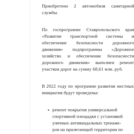
Приобретено 2 автомобиля санитарной
службы.
По госпрограмме Ставропольского края
«Развитие транспортной сис­темы и
обеспечение безопасности дорожного
движения» подпрограммы «До­рожное
хозяйство и обеспечение безопасности
дорожного движения» выпол­нен ре­монт
участков дорог на сумму 68,61 млн. руб.
В 2022 году по программе развития местных
инициатив будут проведены:
ремонт покрытия универсальной
спортив­ной пло­щадки с установ­кой
улич­ных антивандаль­ных тре­наже­
ров на приле­гающей тер­ритории по