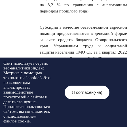
на 8,2 % по сравнению с аналогич­ным
периодом прошлого года).
Субсидии в качестве безвозмездной адресной
помощи предоставляются в денежной форме
за счет средств бюджета Ставропольского
края. Управлением труда и социальной
защиты населения ТМО СК за I квартал 2022
г. выплачено 75,0 млн. руб. 7 306 получателю
Сайт использует сервис
(по отноше­нию к уровню анализируемого
веб-аналитики Яндекс
периода 2021 года на 1825 получателей
Метрика с помощью
меньше).
технологии "cookie". Это
позволяет нам
анализировать
Я согласен(-на)
взаимодействие
ИСПОЛНЕНИЕ БЮДЖЕТА
посетителей с сайтом и
делать его лучше.
Продолжая пользоваться
В бюджет Туркменского муниципального
сайтом, вы соглашаетесь
округа за 1 квартал 2022 года поступило
с использованием
файлов cookie.
291,2 млн. рублей доходов, исполнено от