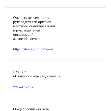
Оценить деятельность
руководителей органов
местного самоуправления
и руководителей
организаций
жизнеобеспечения
https://stavregion.ru/opros/
ГУП СК
«Ставрополькрайводоканал»
www.skvk.ru
Общероссийская база