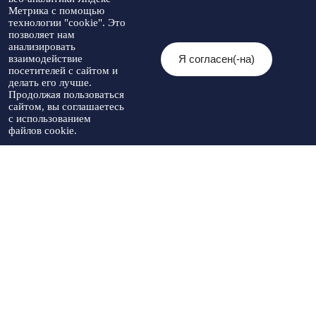
Метрика с помощью
Мы в социальных сетях:
технологии "cookie". Это
позволяет нам
анализировать
Я согласен(-на)
взаимодействие
посетителей с сайтом и
© 2026 Администрация Туркменского
делать его лучше.
муниципального округа Ставропольского
Политика
Продолжая пользоваться
края
конфиденциальности
сайтом, вы соглашаетесь
При использовании материалов необходимо
с использованием
указывать источник публикации
файлов cookie.