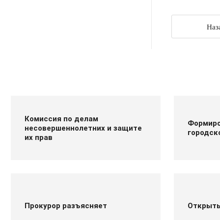
Наз
Комиссия по делам
Формиро
несовершеннолетних и защите
городск
их прав
Прокурор разъясняет
Открыт