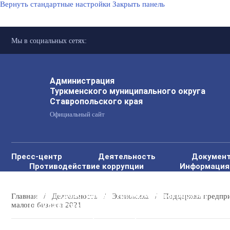
Вернуть стандартные настройки
Закрыть панель
Мы в социальных сетях:
Администрация
Туркменского муниципального округа
Ставропольского края
Официальный сайт
Пресс-центр
Деятельность
Докумен
Противодействие коррупции
Информация 
Формирование комфортной городской среды
Общественный совет
Защита населения 
Противодействие экстремизму и терроризму
Главная
/
Деятельность
/
Экономика
/
Поддержка предпр
Государственные и муниципальные учреждения
малого бизнеса 2021
Региональный проект "Защитники"