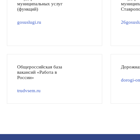
муниципальных услуг
муниципа
(функций)
Ставропо
gosuslugi.ru
26gosuslu
Общероссийская база
Дорожна
вакансий «Работа в
России»
dorogi-on
trudvsem.ru