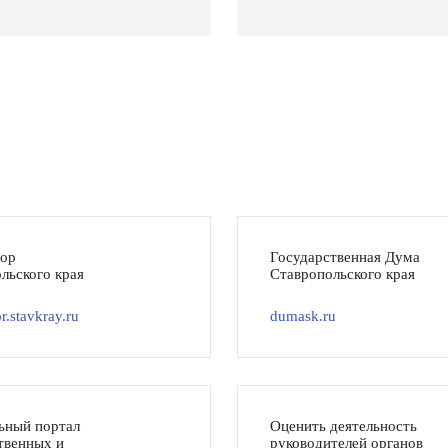
тор
Государственная Дума
льского края
Ставропольского края
r.stavkray.ru
dumask.ru
ьный портал
Оценить деятельность
твенных и
руководителей органов