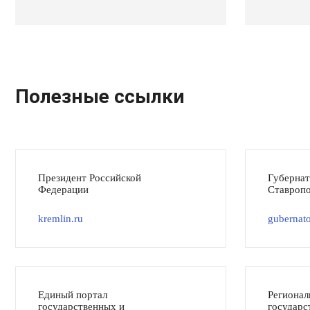
Полезные ссылки
Президент Российской
Губерна
Федерации
Ставропо
kremlin.ru
gubernato
Единый портал
Регионал
государственных и
государс