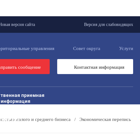
Новая версия сайта
Версия для слабовидящих
рриториальные управления
Совет округа
Услуги
править сообщение
Контактная информация
твенная приемная
 информация
Открытый бюджет для граждан
рористическая комиссия
ения 2021
ностью малого и среднего бизнеса
/
Экономическая перепись
рсональные данные