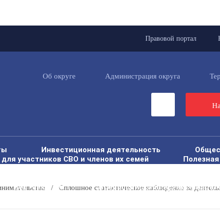
Правовой портал
Об округе
Администрация округа
Те
На
ты
Инвестиционная деятельность
Общес
для участников СВО и членов их семей
Полезная
Муниципальная служба
Открытые данные
и территорий от чрезвычайных ситуаций
Антитер
Вестник ТМО
Всероссийская перепись насел
инимательства
/
Сплошное статистическое наблюдение за деятель
Перечень пространственных сведений
Пе