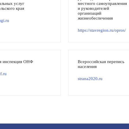
льных услуг
местного самоуправления
льского края
и руководителей
организаций
жизнеобеспечения
gi.ru
https://stavregion.ru/opros/
я инспекция ОНФ
Всероссийская перепись
населения
f.ru
strana2020.ru